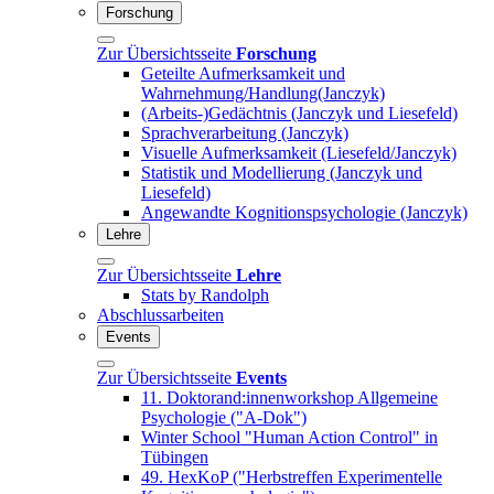
Forschung
Zur Übersichtsseite
Forschung
Geteilte Aufmerksamkeit und
Wahrnehmung/Handlung(Janczyk)
(Arbeits-)Gedächtnis (Janczyk und Liesefeld)
Sprachverarbeitung (Janczyk)
Visuelle Aufmerksamkeit (Liesefeld/Janczyk)
Statistik und Modellierung (Janczyk und
Liesefeld)
Angewandte Kognitionspsychologie (Janczyk)
Lehre
Zur Übersichtsseite
Lehre
Stats by Randolph
Abschlussarbeiten
Events
Zur Übersichtsseite
Events
11. Doktorand:innenworkshop Allgemeine
Psychologie ("A-Dok")
Winter School "Human Action Control" in
Tübingen
49. HexKoP ("Herbstreffen Experimentelle