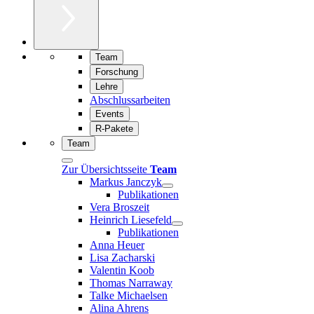
Team
Forschung
Lehre
Abschlussarbeiten
Events
R-Pakete
Team
Zur Übersichtsseite
Team
Markus Janczyk
Publikationen
Vera Broszeit
Heinrich Liesefeld
Publikationen
Anna Heuer
Lisa Zacharski
Valentin Koob
Thomas Narraway
Talke Michaelsen
Alina Ahrens