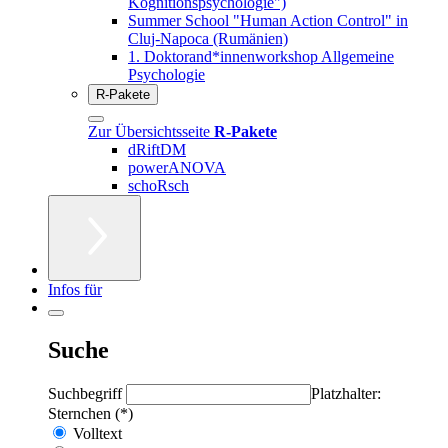
Kognitionspsychologie")
Summer School "Human Action Control" in
Cluj-Napoca (Rumänien)
1. Doktorand*innenworkshop Allgemeine
Psychologie
R-Pakete
Zur Übersichtsseite
R-Pakete
dRiftDM
powerANOVA
schoRsch
Infos für
Suche
Suchbegriff
Platzhalter:
Sternchen (*)
Volltext