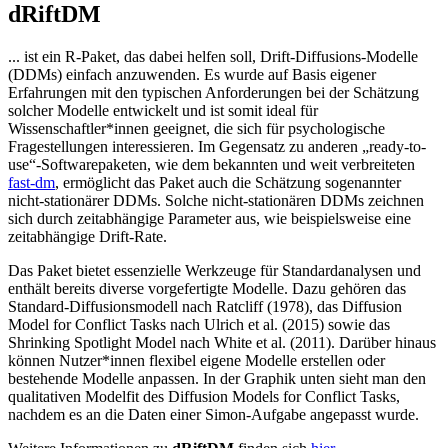
dRiftDM
... ist ein R-Paket, das dabei helfen soll, Drift-Diffusions-Modelle
(DDMs) einfach anzuwenden. Es wurde auf Basis eigener
Erfahrungen mit den typischen Anforderungen bei der Schätzung
solcher Modelle entwickelt und ist somit ideal für
Wissenschaftler*innen geeignet, die sich für psychologische
Fragestellungen interessieren. Im Gegensatz zu anderen „ready-to-
use“-Softwarepaketen, wie dem bekannten und weit verbreiteten
fast-dm
, ermöglicht das Paket auch die Schätzung sogenannter
nicht-stationärer DDMs. Solche nicht-stationären DDMs zeichnen
sich durch zeitabhängige Parameter aus, wie beispielsweise eine
zeitabhängige Drift-Rate.
Das Paket bietet essenzielle Werkzeuge für Standardanalysen und
enthält bereits diverse vorgefertigte Modelle. Dazu gehören das
Standard-Diffusionsmodell nach Ratcliff (1978), das Diffusion
Model for Conflict Tasks nach Ulrich et al. (2015) sowie das
Shrinking Spotlight Model nach White et al. (2011). Darüber hinaus
können Nutzer*innen flexibel eigene Modelle erstellen oder
bestehende Modelle anpassen. In der Graphik unten sieht man den
qualitativen Modelfit des Diffusion Models for Conflict Tasks,
nachdem es an die Daten einer Simon-Aufgabe angepasst wurde.