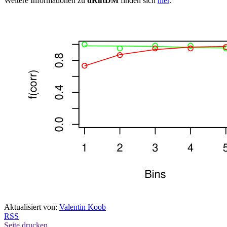
Weitere Informationen zu
dRiftDM
finden sich
hier
.
Aktualisiert von:
Valentin Koob
RSS
Seite drucken