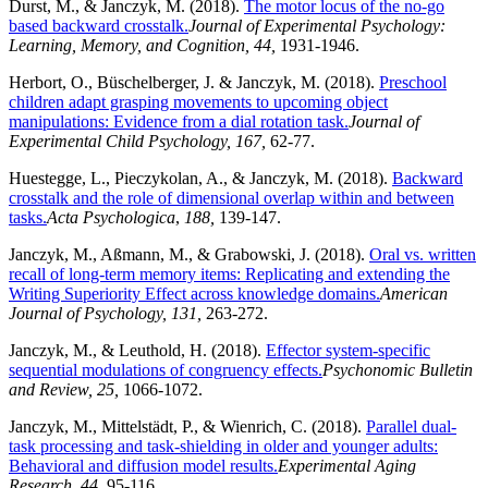
Durst, M., & Janczyk, M. (2018).
The motor locus of the no-go
based backward crosstalk.
Journal of Experimental Psychology:
Learning, Memory, and Cognition, 44,
1931-1946.
Herbort, O., Büschelberger, J. & Janczyk, M. (2018).
Preschool
children adapt grasping movements to upcoming object
manipulations: Evidence from a dial rotation task.
Journal of
Experimental Child Psychology, 167,
62-77.
Huestegge, L., Pieczykolan, A., & Janczyk, M. (2018).
Backward
crosstalk and the role of dimensional overlap within and between
tasks.
Acta Psychologica
,
188,
139-147.
Janczyk, M., Aßmann, M., & Grabowski, J. (2018).
Oral vs. written
recall of long-term memory items: Replicating and extending the
Writing Superiority Effect across knowledge domains.
American
Journal of Psychology, 131,
263-272.
Janczyk, M., & Leuthold, H. (2018).
Effector system-specific
sequential modulations of congruency effects.
Psychonomic Bulletin
and Review, 25,
1066-1072.
Janczyk, M., Mittelstädt, P., & Wienrich, C. (2018).
Parallel dual-
task processing and task-shielding in older and younger adults:
Behavioral and diffusion model results.
Experimental Aging
Research, 44
, 95-116.