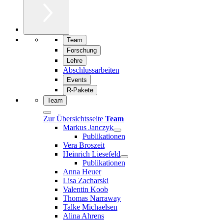
Team
Forschung
Lehre
Abschlussarbeiten
Events
R-Pakete
Team
Zur Übersichtsseite
Team
Markus Janczyk
Publikationen
Vera Broszeit
Heinrich Liesefeld
Publikationen
Anna Heuer
Lisa Zacharski
Valentin Koob
Thomas Narraway
Talke Michaelsen
Alina Ahrens