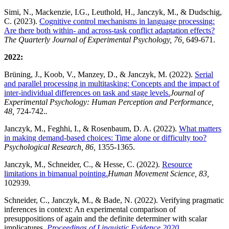
Simi, N., Mackenzie, I.G., Leuthold, H., Janczyk, M., & Dudschig,
C. (2023).
Cognitive control mechanisms in language processing:
Are there both within- and across-task conflict adaptation effects?
The Quarterly Journal of Experimental Psychology, 76,
649-671.
2022:
Brüning, J., Koob, V., Manzey, D., & Janczyk, M. (2022).
Serial
and parallel processing in multitasking: Concepts and the impact of
inter-individual differences on task and stage levels.
Journal of
Experimental Psychology: Human Perception and Performance,
48,
724-742.
.
Janczyk, M., Feghhi, I., & Rosenbaum, D. A. (2022).
What matters
in making demand-based choices: Time alone or difficulty too?
Psychological Research, 86,
1355-1365.
Janczyk, M., Schneider, C., & Hesse, C. (2022).
Resource
limitations in bimanual pointing.
Human Movement Science, 83,
102939
.
Schneider, C., Janczyk, M., & Bade, N. (2022). Verifying pragmatic
inferences in context: An experimental comparison of
presuppositions of again and the definite determiner with scalar
implicatures.
Proceedings of Linguistic Evidence 2020
.