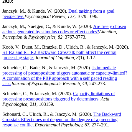
2020:
Janczyk, M., & Kunde, W. (2020).
Dual tasking from a goal
perspective.
Psychological Review, 127
, 1079-1096.
Janczyk, M., Naefgen, C., & Kunde, W. (2020).
Are freely chosen
actions generated by stimulus codes or effect codes?
Attention,
Perception & Psychophysics, 82
, 3767-3773.
Koob, V., Durst, M., Bratzke, D., Ulrich, R., & Janczyk, M. (2020).
S1-R2 and R1-R2 Backward Crosstalk both affect the central
processing stage.
Journal of Cognition, 3
(1), 1-12.
Schneider, C., Bade, N., & Janczyk, M. (2020).
Is immediate
processing of presupposition triggers automatic or capacity-limited?
A combination of the PRP approach with a self-paced reading
task.
Journal of Psycholinguistic Research, 49
, 247-273.
Schneider, C., & Janczyk, M. (2020).
Capacity limitations of
processing presuppositions triggered by determiners.
Acta
Psychologica, 211,
103159.
Schonard, C., Ulrich, R., & Janczyk, M. (2020).
The Backward
Crosstalk Effect does not depend on the degree of a preceding
response conflict.
Experimental Psychology, 67,
277–291.