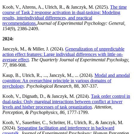
Koob, V., Ahrens, A., Ulrich, R., & Janczyk, M. (2025).
The time
course of Task 2 response activation in dual-tasking: Modeling
results, interindividual differences, and practical
recommendations.
Journal of Experimental Psychology: General,
154
(9), 2386-2409.
2024:
Janczyk, M., & Miller, J. (2024).
Generalization of unpredictable
action effect features: Large individual differences with little on-
average effect
.
The Quarterly Journal of Experimental Psychology,
77,
898-908.
Kaup, B., Ulrich, R., ..., Janczyk, M., ... (2024).
Modal and amodal
cognition: An overarching principle in various domains of
psychology
.
Psychological Research,
88, 307-337.
Koob, V., Dignath, D., & Janczyk, M. (2024).
Task order control in
dual-tasks: Only marginal interactions between conflict at lower
levels and higher processes of task organization
.
Attention,
Perception, & Psychophysics, 86,
1777-1799.
Koob, V., Sauerbier, C., Schröter, H., Ulrich, R., & Janczyk, M.
(2024).
Separating facilitation and interference in backward
crosstalk
.
Journal of Experimental Psychology: Human Perception