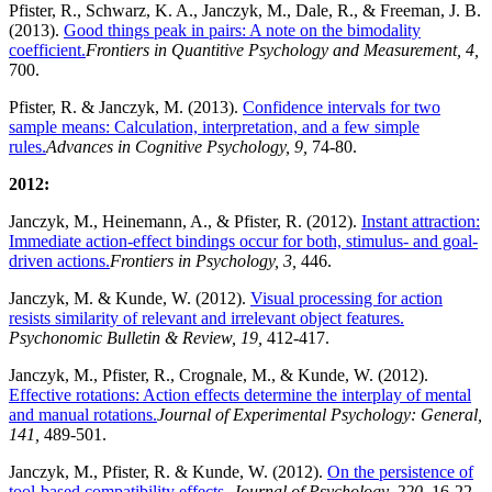
Pfister, R., Schwarz, K. A., Janczyk, M., Dale, R., & Freeman, J. B.
(2013).
Good things peak in pairs: A note on the bimodality
coefficient.
Frontiers in Quantitive Psychology and Measurement, 4,
700.
Pfister, R. & Janczyk, M. (2013).
Confidence intervals for two
sample means: Calculation, interpretation, and a few simple
rules.
Advances in Cognitive Psychology, 9,
74-80.
2012:
Janczyk, M., Heinemann, A., & Pfister, R. (2012).
Instant attraction:
Immediate action-effect bindings occur for both, stimulus- and goal-
driven actions.
Frontiers in Psychology, 3,
446.
Janczyk, M. & Kunde, W. (2012).
Visual processing for action
resists similarity of relevant and irrelevant object features.
Psychonomic Bulletin & Review, 19,
412-417.
Janczyk, M., Pfister, R., Crognale, M., & Kunde, W. (2012).
Effective rotations: Action effects determine the interplay of mental
and manual rotations.
Journal of Experimental Psychology: General,
141,
489-501.
Janczyk, M., Pfister, R. & Kunde, W. (2012).
On the persistence of
tool-based compatibility effects
.
Journal of Psychology, 220,
16-22.