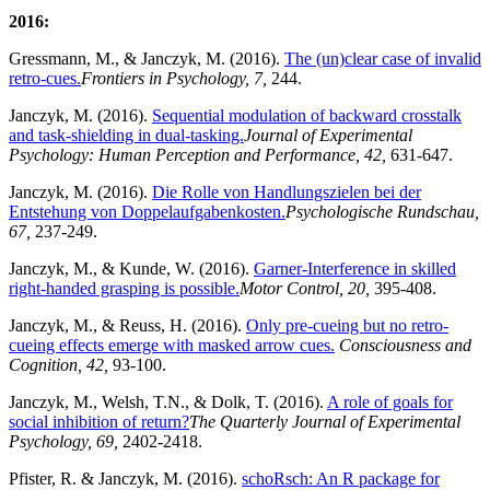
2016:
Gressmann, M., & Janczyk, M. (2016).
The (un)clear case of invalid
retro-cues.
Frontiers in Psychology, 7,
244.
Janczyk, M. (2016).
Sequential modulation of backward crosstalk
and task-shielding in dual-tasking.
Journal of Experimental
Psychology: Human Perception and Performance, 42,
631-647.
Janczyk, M. (2016).
Die Rolle von Handlungszielen bei der
Entstehung von Doppelaufgabenkosten.
Psychologische Rundschau,
67,
237-249.
Janczyk, M., & Kunde, W. (2016).
Garner-Interference in skilled
right-handed grasping is possible.
Motor Control, 20,
395-408.
Janczyk, M., & Reuss, H. (2016).
Only pre-cueing but no retro-
cueing effects emerge with masked arrow cues.
Consciousness and
Cognition, 42,
93-100.
Janczyk, M., Welsh, T.N., & Dolk, T. (2016).
A role of goals for
social inhibition of return?
The Quarterly Journal of Experimental
Psychology, 69,
2402-2418.
Pfister, R. & Janczyk, M. (2016).
schoRsch: An R package for