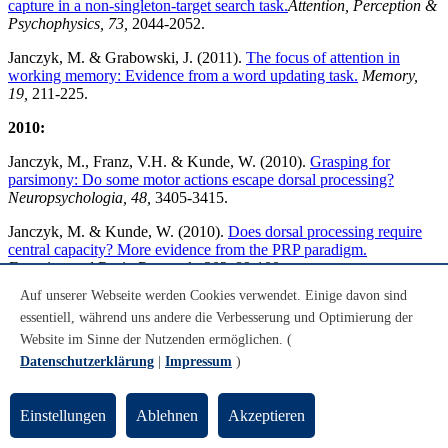
capture in a non-singleton-target search task.
Attention, Perception &
Psychophysics, 73,
2044-2052.
Janczyk, M. & Grabowski, J. (2011).
The focus of attention in
working memory: Evidence from a word updating task.
Memory,
19,
211-225.
2010:
Janczyk, M., Franz, V.H. & Kunde, W. (2010).
Grasping for
parsimony: Do some motor actions escape dorsal processing?
Neuropsychologia, 48,
3405-3415.
Janczyk, M. & Kunde, W. (2010).
Does dorsal processing require
central capacity? More evidence from the PRP paradigm.
Experimental Brain Research, 203,
89-100.
Auf unserer Webseite werden Cookies verwendet. Einige davon sind
Janczyk, M. & Kunde, W. (2010).
Stimulus-response bindings
essentiell, während uns andere die Verbesserung und Optimierung der
contribute to item switch costs in working memory.
Psychological
Research, 74,
370-377.
Website im Sinne der Nutzenden ermöglichen. (
Datenschutzerklärung
|
Impressum
)
Heuer, H., Janczyk, M. & Kunde, W. (2010).
Random noun
generation in younger and older adults.
The Quarterly Journal of
Experimental Psychology, 63,
465-478.
Einstellungen
Ablehnen
Akzeptieren
2004-2009: