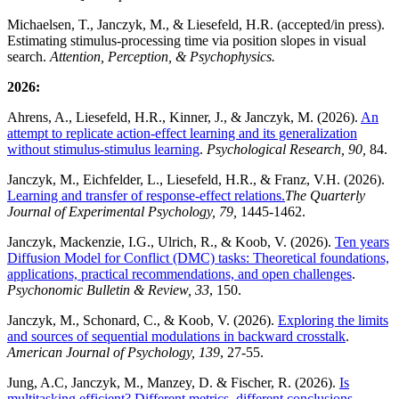
Michaelsen, T., Janczyk, M., & Liesefeld, H.R. (accepted/in press).
Estimating stimulus-processing time via position slopes in visual
search.
Attention, Perception, & Psychophysics.
2026:
Ahrens, A., Liesefeld, H.R., Kinner, J., & Janczyk, M. (2026).
An
attempt to replicate action-effect learning and its generalization
without stimulus-stimulus learning
.
Psychological Research, 90,
84.
Janczyk, M., Eichfelder, L., Liesefeld, H.R., & Franz, V.H. (2026).
Learning and transfer of response-effect relations.
The Quarterly
Journal of Experimental Psychology, 79,
1445-1462.
Janczyk, Mackenzie, I.G., Ulrich, R., & Koob, V. (2026).
Ten years
Diffusion Model for Conflict (DMC) tasks: Theoretical foundations,
applications, practical recommendations, and open challenges
.
Psychonomic Bulletin & Review, 33
, 150.
Janczyk, M., Schonard, C., & Koob, V. (2026).
Exploring the limits
and sources of sequential modulations in backward crosstalk
.
American Journal of Psychology, 139
, 27-55.
Jung, A.C, Janczyk, M., Manzey, D. & Fischer, R. (2026).
Is
multitasking efficient? Different metrics, different conclusions
.