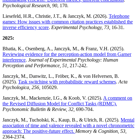
Psychological Research, 90
, 170
.
Liesefeld, H.R., Christie, J.T., & Janczyk, M. (2026).
Telephone
games: How issues with common citation practices established the
inverse efficiency score
.
Experimental Psychology, 73,
16-31.
2025:
Bhatia, K., Osenberg, A., Janczyk, M., & Franz, V.H. (2025).
Reviewing evidence for the perception-action model from Garner
interference
.
Journal of Experimental Psychology: Human
Perception and Performance, 51,
217-242.
Janczyk, M., Danwitz, L., Fröber, K., & von Helversen, B.
(2025).
Task switching with probabilistic reward schemes
.
Acta
Psychologica, 256,
105029.
Janczyk, M., Mackenzie, I.G., & Koob, V. (2025).
A comment on
the Revised Diffusion Model for Conflict Tasks (RDMC).
Psychonomic Bulletin & Review, 32,
690-704.
Janczyk, M., Tucholski, K., Kaup, B., & Ulrich, R. (2025).
Mental
association of time and valence revealed with a novel chronometric
approach: The positive-future effect.
Memory & Cognition, 53,
2364-2374.