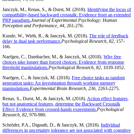
Janczyk, M., Renas, S., & Durst, M. (2018).
Identifying the locus of
compatibility-based backward crosstalk: Evidence from an extended
PRP paradigm.
Journal of Experimental Psychology: Human
Perception and Performance, 44,
261-276.
Kunde, W., Wirth, R., & Janczyk, M. (2018).
The role of feedback
delay in dual task performance.
Psychological Research, 82,
157-
166.
Naefgen, C., Dambacher, M., & Janczyk, M. (2018).
Why free
choices take longer than forced choices: Evidence from response
threshold manipulations.
Psychological Research, 82
, 1039-1052.
Naefgen, C., & Janczyk, M. (2018).
Free choice tasks as random
generation tasks: An investigation through working memory
manipulations.
Experimental Brain Research, 236,
2263-2275.
Renas, S., Durst, M., & Janczyk, M. (2018).
Action effect features,
but not anatomical features, determine the Backward Crosstalk
Effect: Evidence from crossed-hands experiments.
Psychological
Research, 82,
970-980.
Schröder, P.A., Dignath, D., & Janczyk, M. (2018).
Individual
differences in uncertainty tolerance are not associated with cognitive