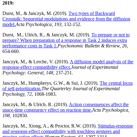
2019:
Durst, M., & Janczyk, M. (2019).
Two types of Backward
Crosstalk: Sequential modulations and evidence from the diffusion
model.
Acta Psychologica, 193,
132-152
.
Durst, M., Ulrich, R., & Janczyk, M. (2019).
To prepare or not to
prepare? When preparation of a response in Task 2 induces extra
performance costs in Task 1.
Psychonomic Bulletin & Review, 26,
654-660.
Janczyk, M., & Lerche, V. (2019).
A diffusion model analysis of the
response-effect compatibility effect.
Journal of Experimental
Psychology: General, 148,
237-251.
Janczyk, M., Humphreys, G.W., & Sui, J. (2019).
The central locus
of self-prioritization.
The Quarterley Journal of Experimental
Psychology, 72
, 1068-1083.
Janczyk, M., & Ulrich, R. (2019).
Action consequences affect the
space-time congruency effect on reaction time.
Acta Psychologica,
198,
102850.
Janczyk, M., Xiong, A., & Proctor, R.W. (2019).
Stimulus-response
and response-effect compatibility with touchless gestures and
moving action effects.
Human Factors, 61,
1297-1314.