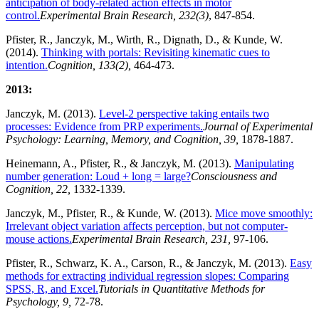
anticipation of body-related action effects in motor
control.
Experimental Brain Research, 232(3)
, 847-854.
Pfister, R., Janczyk, M., Wirth, R., Dignath, D., & Kunde, W.
(2014).
Thinking with portals: Revisiting kinematic cues to
intention.
Cognition, 133(2),
464-473.
2013:
Janczyk, M. (2013).
Level-2 perspective taking entails two
processes: Evidence from PRP experiments.
Journal of Experimental
Psychology: Learning, Memory, and Cognition, 39,
1878-1887.
Heinemann, A., Pfister, R., & Janczyk, M. (2013).
Manipulating
number generation: Loud + long = large?
Consciousness and
Cognition, 22,
1332-1339.
Janczyk, M., Pfister, R., & Kunde, W. (2013).
Mice move smoothly:
Irrelevant object variation affects perception, but not computer-
mouse actions.
Experimental Brain Research, 231,
97-106.
Pfister, R., Schwarz, K. A., Carson, R., & Janczyk, M. (2013).
Easy
methods for extracting individual regression slopes: Comparing
SPSS, R, and Excel.
Tutorials in Quantitative Methods for
Psychology, 9,
72-78.