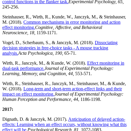
control functions in the flanker task.
Experimental Psychology, 65,
245-256.
Steinhauser, R., Wirth, R., Kunde, W., Janczyk, M., & Steinhauser,
M. (2018).
Common mechanisms in error monitoring and action
effect monitoring.
Cognitive, Affective, and Behavioral
Neuroscience, 18,
1159-1171.
Vogel, D., Scherbaum, S., & Janczyk, M. (2018).
Dissociating
decision strategies in free-choice tasks - A mouse tracking
analysis.
Acta Psychologica, 190,
65-71.
Wirth, R., Janczyk, M., & Kunde, W. (2018).
Effect monitoring in
dual-task performance.
Journal of Experimental Psychology:
Learning, Memory, and Cognition, 44,
553-571.
Wirth, R., Steinhauser, R., Janczyk, M., Steinhauser, M., & Kunde,
W. (2018).
Long-term and short-term action-effect links and their
impact on effect monitoring.
Journal of Experimental Psychology:
Human Perception and Performance, 44
, 1186-1198.
2017:
Dignath, D. & Janczyk, M. (2017).
Anticipation of delayed action-
effects: Learning when an effect occurs, without knowing what this
effect will be.
Psychological Research, 81,
1072-1083.