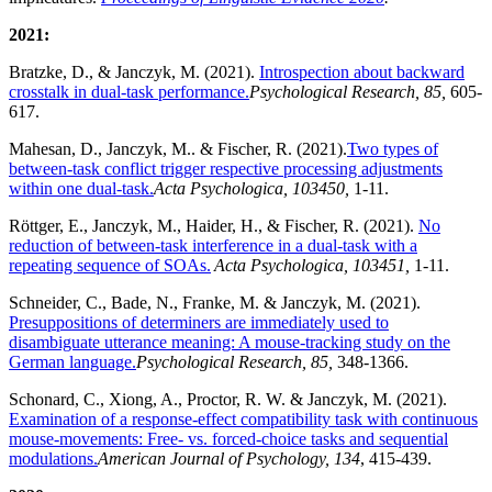
2021:
Bratzke, D., & Janczyk, M. (2021).
Introspection about backward
crosstalk in dual-task performance.
Psychological Research, 85,
605-
617.
Mahesan, D., Janczyk, M.. & Fischer, R. (2021).
Two types of
between-task conflict trigger respective processing adjustments
within one dual-task.
Acta Psychologica, 103450,
1-11.
Röttger, E., Janczyk, M., Haider, H., & Fischer, R. (2021).
No
reduction of between-task interference in a dual-task with a
repeating sequence of SOAs.
Acta Psychologica, 103451,
1-11.
Schneider, C., Bade, N., Franke, M. & Janczyk, M. (2021).
Presuppositions of determiners are immediately used to
disambiguate utterance meaning: A mouse-tracking study on the
German language.
Psychological Research, 85,
348-1366.
Schonard, C., Xiong, A., Proctor, R. W. & Janczyk, M. (2021).
Examination of a response-effect compatibility task with continuous
mouse-movements: Free- vs. forced-choice tasks and sequential
modulations.
American Journal of Psychology, 134
, 415-439.