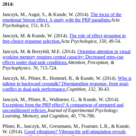
2014:
Janczyk, M., Augst, S., & Kunde, W. (2014).
The locus of the
emotional Stroop effect. A study with the PRP paradigm.
Acta
Psychologica,
151, 8-15.
Janczyk, M. & Kunde, W. (2014).
The role of effect grouping in
free-choice response selection.
Acta Psychologica, 150,
49-54.
Janczyk, M. & Berryhill, M.E. (2014).
Orienting attention in visual
working memory requires central capacity: Decreased retro-cue
effects under dual-task conditions.
Attention, Perception, &
Psychophysics. 76,
715-724.
Janczyk, M., Pfister, R., Hommel, B., & Kunde, W. (2014).
Who is
talking in backward crosstalk? Disentangling response- from goal-
conflict in dual-task performance.
Cognition, 132,
30-43.
Janczyk, M., Pfister, R., Wallmeier, G., & Kunde, W. (2014).
Exceptions from the PRP effect? A comparison of prepared and
unconditioned reflexes.
Journal of Experimental Psychology:
Learning, Memory, and Cognition, 40,
776-786.
Pfister, R., Janczyk, M., Gressmann, M., Fournier, L.R., & Kunde,
W. (2014).
Good vibrations? Vibrotactile self-stimulation reveals