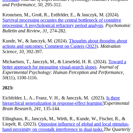
and Performance, 50,
295-312.
Kroneisen, M., Groß, R., Erdfelder, E., & Janczyk, M. (2024).
Survival processing occupies the central bottleneck of cognitive
processing: A psychological refractory period analysis
.
Psychonomic
Bulletin and Review
,
31,
274-282.
Kunde, W., & Janczyk, M. (2024).
Thoughts about thoughts about
actions and outcomes: Comment on Custers (2023)
.
Motivation
Science, 10,
392-397.
Michaelsen, T., Janczyk, M., & Liesefeld, H. R. (2024).
Toward a
better approach for measuring visual-search slopes
.
Journal of
Experimental Psychology: Human Perception and Performance,
50
(11), 1100-1116.
2023:
Eichfelder, L. A., Franz, V. H., & Janczyk, M. (2023).
Is there
hierarchical generalization in response-effect learning?
Experimental
Brain Research, 241,
135-144
.
Ellinghaus, R., Janczyk, M., Wirth, R., Kunde, W., Fischer, R., &
Liepelt, R. (2023).
Opposing influence of global and local stimulus-
hand-proximity on crosstalk interference in dual-tasks.
The Quarterly