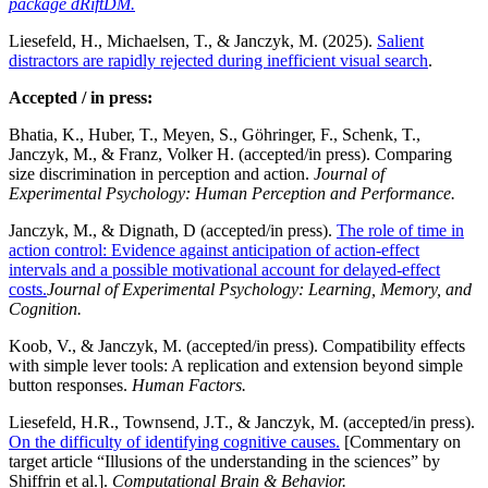
package dRiftDM.
Liesefeld, H., Michaelsen, T., & Janczyk, M. (2025).
Salient
distractors are rapidly rejected during inefficient visual search
.
Accepted / in press:
Bhatia, K., Huber, T., Meyen, S., Göhringer, F., Schenk, T.,
Janczyk, M., & Franz, Volker H. (accepted/in press). Comparing
size discrimination in perception and action.
Journal of
Experimental Psychology: Human Perception and Performance.
Janczyk, M., & Dignath, D (accepted/in press).
The role of time in
action control: Evidence against anticipation of action-effect
intervals and a possible motivational account for delayed-effect
costs.
Journal of Experimental Psychology: Learning, Memory, and
Cognition.
Koob, V., & Janczyk, M. (accepted/in press). Compatibility effects
with simple lever tools: A replication and extension beyond simple
button responses.
Human Factors.
Liesefeld, H.R., Townsend, J.T., & Janczyk, M. (accepted/in press).
On the difficulty of identifying cognitive causes.
[Commentary on
target article “Illusions of the understanding in the sciences” by
Shiffrin et al.].
Computational Brain & Behavior.