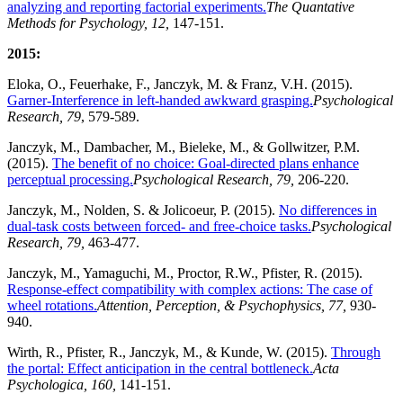
analyzing and reporting factorial experiments.
The Quantative
Methods for Psychology, 12,
147-151.
2015:
Eloka, O., Feuerhake, F., Janczyk, M. & Franz, V.H. (2015).
Garner-Interference in left-handed awkward grasping.
Psychological
Research, 79
, 579-589.
Janczyk, M., Dambacher, M., Bieleke, M., & Gollwitzer, P.M.
(2015).
The benefit of no choice: Goal-directed plans enhance
perceptual processing.
Psychological Research, 79,
206-220.
Janczyk, M., Nolden, S. & Jolicoeur, P. (2015).
No differences in
dual-task costs between forced- and free-choice tasks.
Psychological
Research, 79,
463-477.
Janczyk, M., Yamaguchi, M., Proctor, R.W., Pfister, R. (2015).
Response-effect compatibility with complex actions: The case of
wheel rotations.
Attention, Perception, & Psychophysics, 77,
930-
940.
Wirth, R., Pfister, R., Janczyk, M., & Kunde, W. (2015).
Through
the portal: Effect anticipation in the central bottleneck.
Acta
Psychologica, 160,
141-151.