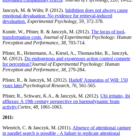
Janczyk, M. & Wühr, P. (2012).
Inhibition does not always cause
emotional devaluation: No evidence for retrieval-induced
devaluation.
Experimental Psychology, 59,
372-378.
Kunde, W., Pfister, R. & Janczyk, M. (2012).
The locus of tool-
transformation costs.
Journal of Experimental Psychology: Human
Perception and Performance, 38,
703-714.
Pfister, R., Heinemann, A., Kiesel, A., Thomaschke, R., Janczyk,
M. (2012).
Do endogenous and exogenous action control compete
for perception?
Journal of Experimental Psychology: Human
Perception and Performance, 38,
279-284.
Pfister, R., & Janczyk, M. (2012).
Harleß' Apparatus of Will: 150
years later.
Psychological Research, 76,
561-565.
Pfister, R., Schwarz, K.A., & Janczyk, M. (2012).
Ubi irritatio, ibi
affluxus: A 19th century perspective on haemodynamic brain
activity.
Cortex, 48,
1061-1063.
2011:
Wienrich, C. & Janczyk, M. (2011).
Absence of attentional capture
in parallel search is possible - A failure to replicate attentional