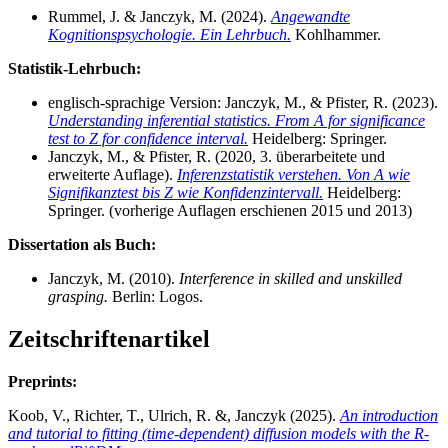
Rummel, J. & Janczyk, M. (2024).
Angewandte
Kognitionspsychologie. Ein Lehrbuch.
Kohlhammer.
Statistik-Lehrbuch:
englisch-sprachige Version: Janczyk, M., & Pfister, R. (2023).
Understanding inferential statistics. From A for significance
test to Z for confidence interval.
Heidelberg: Springer.
Janczyk, M., & Pfister, R. (2020, 3. überarbeitete und
erweiterte Auflage).
Inferenzstatistik verstehen. Von A wie
Signifikanztest bis Z wie Konfidenzintervall.
Heidelberg:
Springer. (vorherige Auflagen erschienen 2015 und 2013)
Dissertation als Buch:
Janczyk, M. (2010).
Interference in skilled and unskilled
grasping.
Berlin: Logos.
Zeitschriftenartikel
Preprints:
Koob, V., Richter, T., Ulrich, R. &, Janczyk (2025).
An introduction
and tutorial to fitting (time-dependent) diffusion models with the R-