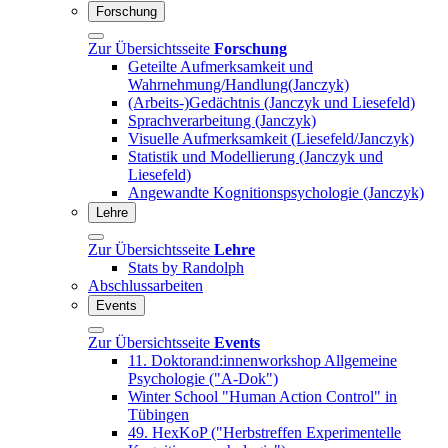
Forschung
Zur Übersichtsseite
Forschung
Geteilte Aufmerksamkeit und
Wahrnehmung/Handlung(Janczyk)
(Arbeits-)Gedächtnis (Janczyk und Liesefeld)
Sprachverarbeitung (Janczyk)
Visuelle Aufmerksamkeit (Liesefeld/Janczyk)
Statistik und Modellierung (Janczyk und
Liesefeld)
Angewandte Kognitionspsychologie (Janczyk)
Lehre
Zur Übersichtsseite
Lehre
Stats by Randolph
Abschlussarbeiten
Events
Zur Übersichtsseite
Events
11. Doktorand:innenworkshop Allgemeine
Psychologie ("A-Dok")
Winter School "Human Action Control" in
Tübingen
49. HexKoP ("Herbstreffen Experimentelle