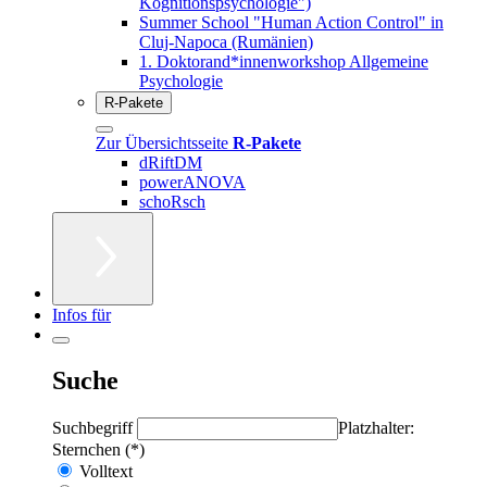
Kognitionspsychologie")
Summer School "Human Action Control" in
Cluj-Napoca (Rumänien)
1. Doktorand*innenworkshop Allgemeine
Psychologie
R-Pakete
Zur Übersichtsseite
R-Pakete
dRiftDM
powerANOVA
schoRsch
Infos für
Suche
Suchbegriff
Platzhalter:
Sternchen (*)
Volltext