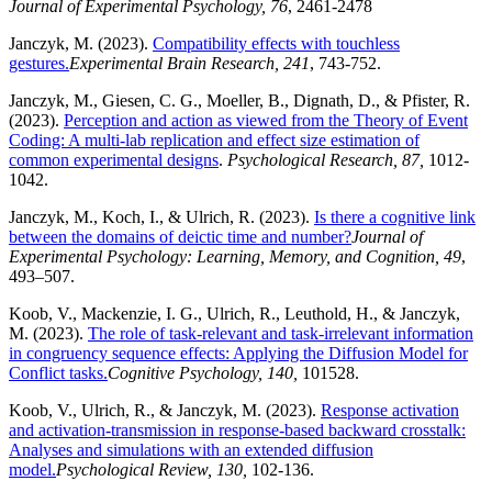
Journal of Experimental Psychology, 76
, 2461-2478
Janczyk, M. (2023).
Compatibility effects with touchless
gestures.
Experimental Brain Research, 241
, 743-752.
Janczyk, M., Giesen, C. G., Moeller, B., Dignath, D., & Pfister, R.
(2023).
Perception and action as viewed from the Theory of Event
Coding: A multi-lab replication and effect size estimation of
common experimental designs
.
Psychological Research, 87,
1012-
1042.
Janczyk, M., Koch, I., & Ulrich, R. (2023).
Is there a cognitive link
between the domains of deictic time and number?
Journal of
Experimental Psychology: Learning, Memory, and Cognition, 49
,
493–507.
Koob, V., Mackenzie, I. G., Ulrich, R., Leuthold, H., & Janczyk,
M. (2023).
The role of task-relevant and task-irrelevant information
in congruency sequence effects: Applying the Diffusion Model for
Conflict tasks.
Cognitive Psychology, 140,
101528.
Koob, V., Ulrich, R., & Janczyk, M. (2023).
Response activation
and activation-transmission in response-based backward crosstalk:
Analyses and simulations with an extended diffusion
model.
Psychological Review, 130,
102-136.