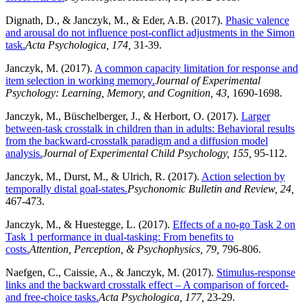
Dignath, D., & Janczyk, M., & Eder, A.B. (2017).
Phasic valence
and arousal do not influence post-conflict adjustments in the Simon
task.
Acta Psychologica, 174,
31-39.
Janczyk, M. (2017).
A common capacity limitation for response and
item selection in working memory.
Journal of Experimental
Psychology: Learning, Memory, and Cognition, 43,
1690-1698.
Janczyk, M., Büschelberger, J., & Herbort, O. (2017).
Larger
between-task crosstalk in children than in adults: Behavioral results
from the backward-crosstalk paradigm and a diffusion model
analysis.
Journal of Experimental Child Psychology, 155,
95-112.
Janczyk, M., Durst, M., & Ulrich, R. (2017).
Action selection by
temporally distal goal-states.
Psychonomic Bulletin and Review, 24,
467-473.
Janczyk, M., & Huestegge, L. (2017).
Effects of a no-go Task 2 on
Task 1 performance in dual-tasking: From benefits to
costs.
Attention, Perception, & Psychophysics, 79,
796-806.
Naefgen, C., Caissie, A., & Janczyk, M. (2017).
Stimulus-response
links and the backward crosstalk effect – A comparison of forced-
and free-choice tasks.
Acta Psychologica, 177,
23-29.