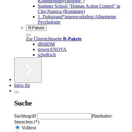
Kognitionspsychologie")
Summer School "Human Action Control" in
Cluj-Napoca (Rumänien)
1. Doktorand*innenworkshop Allgemeine
Psychologie
R-Pakete
Zur Übersichtsseite
R-Pakete
dRiftDM
powerANOVA
schoRsch
Infos für
Suche
Suchbegriff
Platzhalter:
Sternchen (*)
Volltext