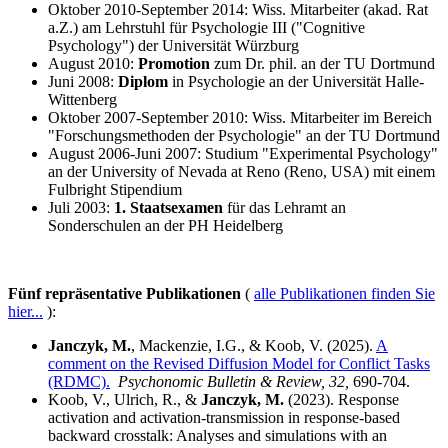
Oktober 2010-September 2014: Wiss. Mitarbeiter (akad. Rat
a.Z.) am Lehrstuhl für Psychologie III ("Cognitive
Psychology") der Universität Würzburg
August 2010:
Promotion
zum Dr. phil. an der TU Dortmund
Juni 2008:
Diplom
in Psychologie an der Universität Halle-
Wittenberg
Oktober 2007-September 2010: Wiss. Mitarbeiter im Bereich
"Forschungsmethoden der Psychologie" an der TU Dortmund
August 2006-Juni 2007: Studium "Experimental Psychology"
an der University of Nevada at Reno (Reno, USA) mit einem
Fulbright Stipendium
Juli 2003:
1. Staatsexamen
für das Lehramt an
Sonderschulen an der PH Heidelberg
Fünf repräsentative Publikationen
(
alle Publikationen finden Sie
hier...
):
Janczyk, M.
, Mackenzie, I.G., & Koob, V. (2025).
A
comment on the Revised Diffusion Model for Conflict Tasks
(RDMC).
Psychonomic Bulletin & Review, 32,
690-704.
Koob, V., Ulrich, R., &
Janczyk, M.
(2023). Response
activation and activation-transmission in response-based
backward crosstalk: Analyses and simulations with an