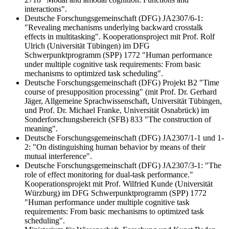
interactions".
Deutsche Forschungsgemeinschaft (DFG) JA2307/6-1:
"Revealing mechanisms underlying backward crosstalk
effects in multitasking". Kooperationsproject mit Prof. Rolf
Ulrich (Universität Tübingen) im DFG
Schwerpunktprogramm (SPP) 1772 "Human performance
under multiple cognitive task requirements: From basic
mechanisms to optimized task scheduling".
Deutsche Forschungsgemeinschaft (DFG) Projekt B2 "Time
course of presupposition processing" (mit Prof. Dr. Gerhard
Jäger, Allgemeine Sprachwissenschaft, Universität Tübingen,
und Prof. Dr. Michael Franke, Universität Osnabrück) im
Sonderforschungsbereich (SFB) 833 "The construction of
meaning".
Deutsche Forschungsgemeinschaft (DFG) JA2307/1-1 und 1-
2: "On distinguishing human behavior by means of their
mutual interference".
Deutsche Forschungsgemeinschaft (DFG) JA2307/3-1: "The
role of effect monitoring for dual-task performance."
Kooperationsprojekt mit Prof. Wilfried Kunde (Universität
Würzburg) im DFG Schwerpunktprogramm (SPP) 1772
"Human performance under multiple cognitive task
requirements: From basic mechanisms to optimized task
scheduling".