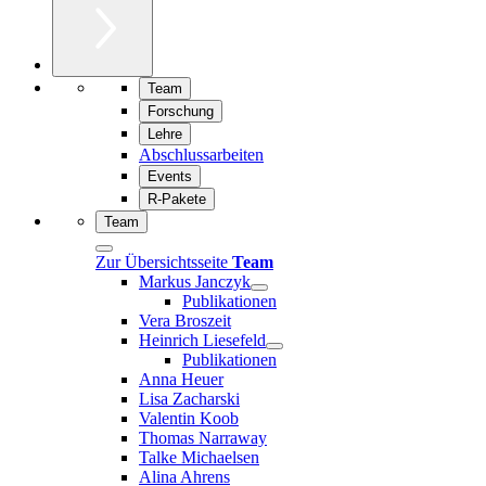
Team
Forschung
Lehre
Abschlussarbeiten
Events
R-Pakete
Team
Zur Übersichtsseite
Team
Markus Janczyk
Publikationen
Vera Broszeit
Heinrich Liesefeld
Publikationen
Anna Heuer
Lisa Zacharski
Valentin Koob
Thomas Narraway
Talke Michaelsen
Alina Ahrens