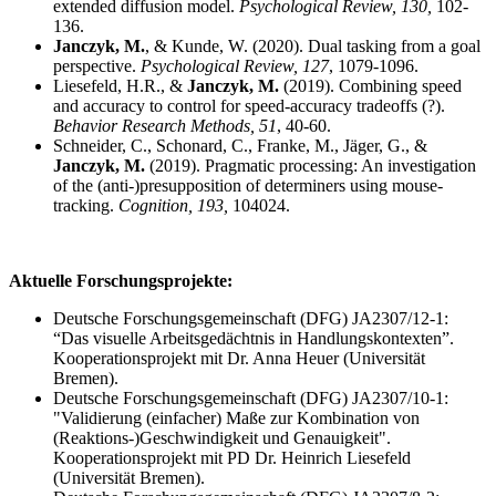
extended diffusion model.
Psychological Review, 130,
102-
136.
Janczyk, M.
, & Kunde, W. (2020). Dual tasking from a goal
perspective.
Psychological Review, 127
, 1079-1096.
Liesefeld, H.R., &
Janczyk, M.
(2019). Combining speed
and accuracy to control for speed-accuracy tradeoffs (?).
Behavior Research Methods, 51
, 40-60.
Schneider, C., Schonard, C., Franke, M., Jäger, G., &
Janczyk, M.
(2019). Pragmatic processing: An investigation
of the (anti-)presupposition of determiners using mouse-
tracking.
Cognition, 193,
104024.
Aktuelle Forschungsprojekte:
Deutsche Forschungsgemeinschaft (DFG) JA2307/12-1:
“Das visuelle Arbeitsgedächtnis in Handlungskontexten”.
Kooperationsprojekt mit Dr. Anna Heuer (Universität
Bremen).
Deutsche Forschungsgemeinschaft (DFG) JA2307/10-1:
"Validierung (einfacher) Maße zur Kombination von
(Reaktions-)Geschwindigkeit und Genauigkeit".
Kooperationsprojekt mit PD Dr. Heinrich Liesefeld
(Universität Bremen).