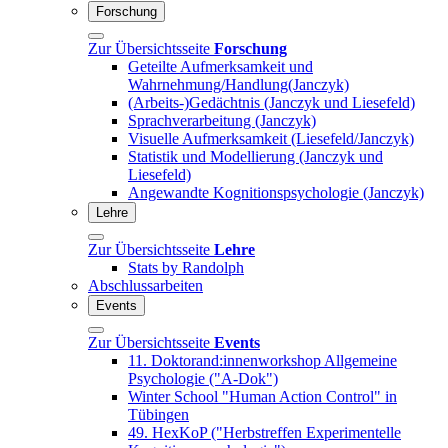
Forschung
Zur Übersichtsseite
Forschung
Geteilte Aufmerksamkeit und
Wahrnehmung/Handlung(Janczyk)
(Arbeits-)Gedächtnis (Janczyk und Liesefeld)
Sprachverarbeitung (Janczyk)
Visuelle Aufmerksamkeit (Liesefeld/Janczyk)
Statistik und Modellierung (Janczyk und
Liesefeld)
Angewandte Kognitionspsychologie (Janczyk)
Lehre
Zur Übersichtsseite
Lehre
Stats by Randolph
Abschlussarbeiten
Events
Zur Übersichtsseite
Events
11. Doktorand:innenworkshop Allgemeine
Psychologie ("A-Dok")
Winter School "Human Action Control" in
Tübingen
49. HexKoP ("Herbstreffen Experimentelle