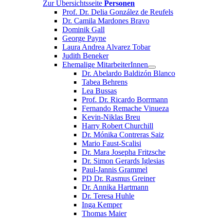
Zur Übersichtsseite
Personen
Prof. Dr. Delia González de Reufels
Dr. Camila Mardones Bravo
Dominik Gall
George Payne
Laura Andrea Alvarez Tobar
Judith Beneker
Ehemalige MitarbeiterInnen
Dr. Abelardo Baldizón Blanco
Tabea Behrens
Lea Bussas
Prof. Dr. Ricardo Borrmann
Fernando Remache Vinueza
Kevin-Niklas Breu
Harry Robert Churchill
Dr. Mónika Contreras Saiz
Mario Faust-Scalisi
Dr. Mara Josepha Fritzsche
Dr. Simon Gerards Iglesias
Paul-Jannis Grammel
PD Dr. Rasmus Greiner
Dr. Annika Hartmann
Dr. Teresa Huhle
Inga Kemper
Thomas Maier