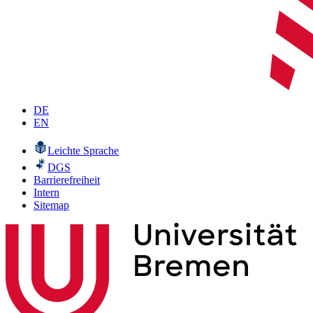
DE
EN
Leichte Sprache
DGS
Barrierefreiheit
Intern
Sitemap