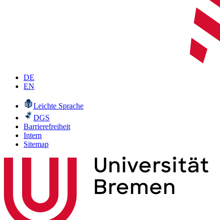
DE
EN
Leichte Sprache
DGS
Barrierefreiheit
Intern
Sitemap