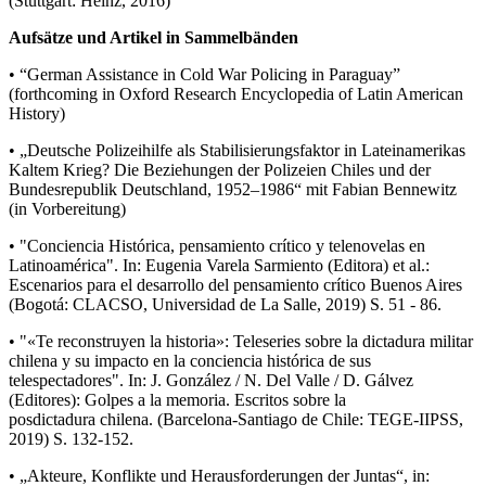
(Stuttgart: Heinz, 2016)
Aufsätze und Artikel in Sammelbänden
• “German Assistance in Cold War Policing in Paraguay”
(forthcoming in Oxford Research Encyclopedia of Latin American
History)
• „Deutsche Polizeihilfe als Stabilisierungsfaktor in Lateinamerikas
Kaltem Krieg? Die Beziehungen der Polizeien Chiles und der
Bundesrepublik Deutschland, 1952–1986“ mit Fabian Bennewitz
(in Vorbereitung)
• "Conciencia Histórica, pensamiento crítico y telenovelas en
Latinoamérica". In: Eugenia Varela Sarmiento (Editora) et al.:
Escenarios para el desarrollo del pensamiento crítico Buenos Aires
(Bogotá: CLACSO, Universidad de La Salle, 2019) S. 51 - 86.
• "«Te reconstruyen la historia»: Teleseries sobre la dictadura militar
chilena y su impacto en la conciencia histórica de sus
telespectadores". In: J. González / N. Del Valle / D. Gálvez
(Editores): Golpes a la memoria. Escritos sobre la
posdictadura chilena. (Barcelona-Santiago de Chile: TEGE-IIPSS,
2019) S. 132-152.
• „Akteure, Konflikte und Herausforderungen der Juntas“, in: