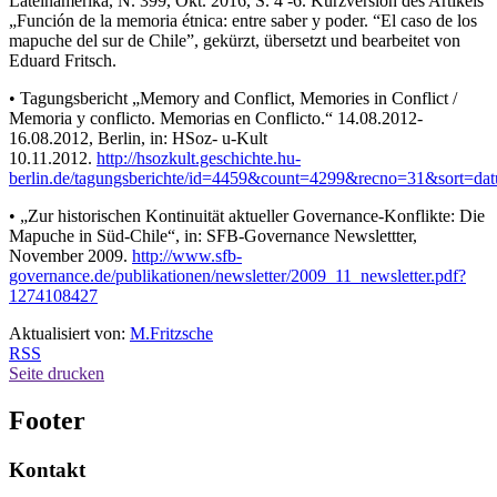
Lateinamerika, N. 399, Okt. 2016, S. 4 -6. Kurzversion des Artikels
„Función de la memoria étnica: entre saber y poder. “El caso de los
mapuche del sur de Chile”, gekürzt, übersetzt und bearbeitet von
Eduard Fritsch.
• Tagungsbericht „Memory and Conflict, Memories in Conflict /
Memoria y conflicto. Memorias en Conflicto.“ 14.08.2012-
16.08.2012, Berlin, in: HSoz- u-Kult
10.11.2012.
http://hsozkult.geschichte.hu-
berlin.de/tagungsberichte/id=4459&count=4299&recno=31&sort=d
• „Zur historischen Kontinuität aktueller Governance-Konflikte: Die
Mapuche in Süd-Chile“, in: SFB-Governance Newslettter,
November 2009.
http://www.sfb-
governance.de/publikationen/newsletter/2009_11_newsletter.pdf?
1274108427
Aktualisiert von:
M.Fritzsche
RSS
Seite drucken
Footer
Kontakt