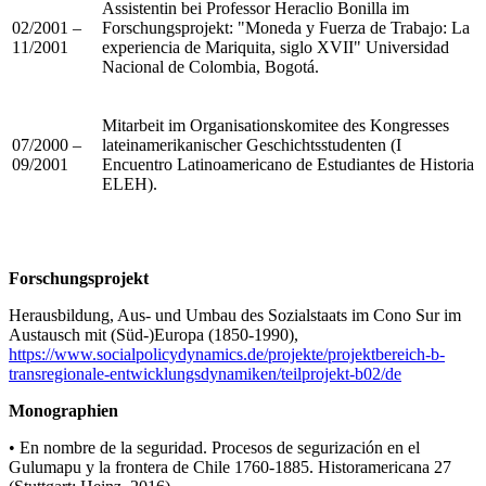
Assistentin bei Professor Heraclio Bonilla im
02/2001 –
Forschungsprojekt: "Moneda y Fuerza de Trabajo: La
11/2001
experiencia de Mariquita, siglo XVII" Universidad
Nacional de Colombia, Bogotá.
Mitarbeit im Organisationskomitee des Kongresses
07/2000 –
lateinamerikanischer Geschichtsstudenten (I
09/2001
Encuentro Latinoamericano de Estudiantes de Historia
ELEH).
Forschungsprojekt
Herausbildung, Aus- und Umbau des Sozialstaats im Cono Sur im
Austausch mit (Süd-)Europa (1850-1990),
https://www.socialpolicydynamics.de/projekte/projektbereich-b-
transregionale-entwicklungsdynamiken/teilprojekt-b02/de
Monographien
• En nombre de la seguridad. Procesos de segurización en el
Gulumapu y la frontera de Chile 1760-1885. Historamericana 27