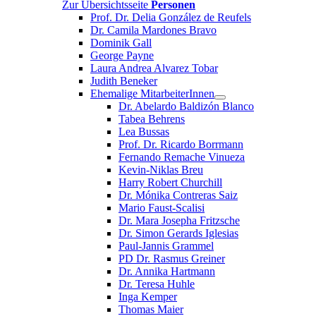
Zur Übersichtsseite
Personen
Prof. Dr. Delia González de Reufels
Dr. Camila Mardones Bravo
Dominik Gall
George Payne
Laura Andrea Alvarez Tobar
Judith Beneker
Ehemalige MitarbeiterInnen
Dr. Abelardo Baldizón Blanco
Tabea Behrens
Lea Bussas
Prof. Dr. Ricardo Borrmann
Fernando Remache Vinueza
Kevin-Niklas Breu
Harry Robert Churchill
Dr. Mónika Contreras Saiz
Mario Faust-Scalisi
Dr. Mara Josepha Fritzsche
Dr. Simon Gerards Iglesias
Paul-Jannis Grammel
PD Dr. Rasmus Greiner
Dr. Annika Hartmann
Dr. Teresa Huhle
Inga Kemper
Thomas Maier