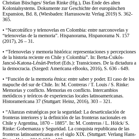
Christian Büschges/ Stefan Rinke (Hg.), Das Ende des alten
Kolonialsystems. Dokumente zur Geschichte der europäischen
Expansion, Bd. 8, (Wiesbaden: Harrassowitz Verlag 2019) S. 362-
365.
• “Narcotráfico y telenovelas en Colombia: entre narconovelas y
“telenovelas de la memoria”. Hispanorama, Hispanorama N. 157
(2017), 26 – 31.
• “Telenovelas y memoria histórica: representaciones y percepciones
de la historia reciente en Chile y Colombia”. In: Berta-Csikós-
Jancsó-Katona-Lénárt-Prefort (Eds.): Transiciones. De la dictadura a
la democracia. (Szeged: Americana eBooks, 2016), S. 636 - 649.
• “Función de la memoria étnica: entre saber y poder. El caso de los
mapuche del sur de Chile. In: M. Contreras / T. Louis / S. Rinke:
Memorias y conflicto. Memorias en conflicto. Intercambios
metódicos y teóricos de experiencias locales latinoamericanas.
Historamericana 37 (Stuttgart: Heinz, 2016), 303 – 321.
• “Alianzas estratégicas por la seguridad: La desarticulación de
fronteras interiores y la definición de las fronteras nacionales en
Chile y Argentina, 1870 – 1885”. In: M. Contreras / L. Hölck/ S.
Rinke: Gobernanza y Seguridad. La conquista republicana de las
fronteras latinoamericanas en el siglo XIX. (Stuttgart: Verlang Hans-