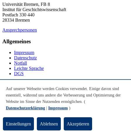
Universität Bremen, FB 8
Institut für Geschichtswissenschaft
Postfach 330 440
28334 Bremen
Ansprechpersonen
Allgemeines
Impressum
Datenschutz
Notfall
Leichte Sprache
DGS
Social Media
Auf unserer Webseite werden Cookies verwendet. Einige davon sind
essentiell, während uns andere die Verbesserung und Optimierung der
Youtube
Instagram
Website im Sinne der Nutzenden ermöglichen. (
LinkedIn
Datenschutzerklärung
|
Impressum
)
Mastodon
© Universität Bremen 2026
Einstellungen
Ablehnen
Akzeptieren
Zum Seitenende springen
Zum Seitenanfang springen