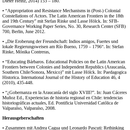
Dieter Heinz, 2014) 153 – 180.
• “Appropriation and Resistance Mechanisms in (Post-) Colonial
Constellations of Actors. The Latin American Frontiers in the 18th
and 19th Century” mit Stefan Rinke und Lasse Hölck. In: SFB-
Governance Working Paper Series, No. 30, Research Center (SFB)
700, Berlin, June 2012.
• „Die Eroberung der Freundschaft: Indios amigos, Fuertes und
lokale Regierungsweisen am Río Bueno, 1759 – 1796“. In: Stefan
Rinke, Mónika Contreras,
• “Educating Bárbaros. Educational Policies on the Latin American
Frontiers between Colonies and Independent Republics (Araucanía,
Southern Chile/Sonora, Mexico)” mit Lasse Hölck. In: Paedagogica
Historica. International Journal of the History of Education 46, 4
(2010), 435-448.
• “¿Gobernanza en la Araucanía del siglo XVIII?”. In: Juan Cáceres
Muñoz Ed., Experiencias de historia regional en Chile: tendencias
historiográficas actuales, Ed. Pontificia Universidad Católica de
Valparaíso, Valparaíso, 2008.
Herausgeberschaften
• Zusammen mit Andrea Cagua und Leonardo Pascuti: Rethinking