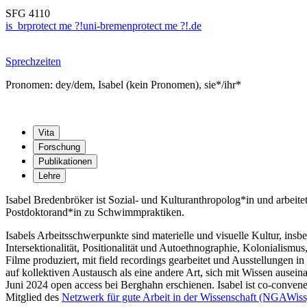
SFG 4110
is_br
protect me ?!
uni-bremen
protect me ?!
.de
Sprechzeiten
Pronomen: dey/dem, Isabel (kein Pronomen), sie*/ihr*
Vita
Forschung
Publikationen
Lehre
Isabel Bredenbröker ist Sozial- und Kulturanthropolog*in und arbeit
Postdoktorand*in zu Schwimmpraktiken.
Isabels Arbeitsschwerpunkte sind materielle und visuelle Kultur, in
Intersektionalität, Positionalität und Autoethnographie, Kolonialism
Filme produziert, mit field recordings gearbeitet und Ausstellungen i
auf kollektiven Austausch als eine andere Art, sich mit Wissen ausei
Juni 2024 open access bei Berghahn erschienen. Isabel ist co-conven
Mitglied des
Netzwerk für gute Arbeit in der Wissenschaft (NGAWiss