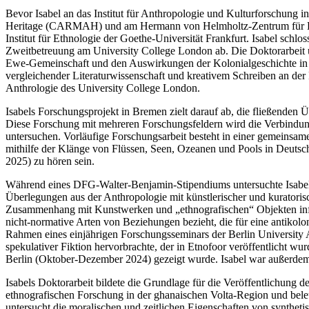
Bevor Isabel an das Institut für Anthropologie und Kulturforschun
Heritage (CARMAH) und am Hermann von Helmholtz-Zentrum für Kulturt
Institut für Ethnologie der Goethe-Universität Frankfurt. Isabel sch
Zweitbetreuung am University College London ab. Die Doktorarbeit u
Ewe-Gemeinschaft und den Auswirkungen der Kolonialgeschichte in de
vergleichender Literaturwissenschaft und kreativem Schreiben an der F
Anthrologie des University College London.
Isabels Forschungsprojekt in Bremen zielt darauf ab, die fließenden
Diese Forschung mit mehreren Forschungsfeldern wird die Verbindun
untersuchen. Vorläufige Forschungsarbeit besteht in einer gemeinsam
mithilfe der Klänge von Flüssen, Seen, Ozeanen und Pools in Deutsch
2025) zu hören sein.
Während eines DFG-Walter-Benjamin-Stipendiums untersuchte Isabe
Überlegungen aus der Anthropologie mit künstlerischer und kuratoris
Zusammenhang mit Kunstwerken und „ethnografischen“ Objekten infor
nicht-normative Arten von Beziehungen bezieht, die für eine antikol
Rahmen eines einjährigen Forschungsseminars der Berlin University 
spekulativer Fiktion hervorbrachte, der in Etnofoor veröffentlicht wu
Berlin (Oktober-Dezember 2024) gezeigt wurde. Isabel war auße
Isabels Doktorarbeit bildete die Grundlage für die Veröffentlichung 
ethnografischen Forschung in der ghanaischen Volta-Region und bel
untersucht die moralischen und zeitlichen Eigenschaften von syntheti