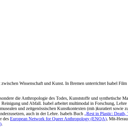
et zwischen Wissenschaft und Kunst. In Bremen unterrichtet Isabel Fil
sbesondere die Anthropologie des Todes, Kunststoffe und synthetische 
us, Reinigung und Abfall. Isabel arbeitet multimodal in Forschung, Leh
n musealen und zeitgenössischen Kunstkontexten (mit-)kuratiert sowie zu
nanderzusetzen, auch in der Lehre. Isabels Buch
„Rest in Plastic: Death
er des
European Network for Queer Anthropology (ENQA)
, Mit-Hera
)
.