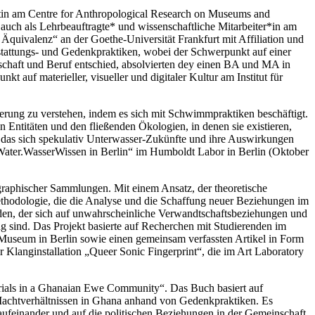
atin am Centre for Anthropological Research on Museums and
uch als Lehrbeauftragte* und wissenschaftliche Mitarbeiter*in am
 Äquivalenz“ an der Goethe-Universität Frankfurt mit Affiliation und
stattungs- und Gedenkpraktiken, wobei der Schwerpunkt auf einer
schaft und Beruf entschied, absolvierten dey einen BA und MA in
 auf materieller, visueller und digitaler Kultur am Institut für
ierung zu verstehen, indem es sich mit Schwimmpraktiken beschäftigt.
ntitäten und den fließenden Ökologien, in denen sie existieren,
), das sich spekulativ Unterwasser-Zukünfte und ihre Auswirkungen
n Water.WasserWissen in Berlin“ im Humboldt Labor in Berlin (Oktober
aphischer Sammlungen. Mit einem Ansatz, der theoretische
Methodologie, die die Analyse und die Schaffung neuer Beziehungen im
den, der sich auf unwahrscheinliche Verwandtschaftsbeziehungen und
g sind. Das Projekt basierte auf Recherchen mit Studierenden im
 Museum in Berlin sowie einen gemeinsam verfassten Artikel in Form
er Klanginstallation „Queer Sonic Fingerprint“, die im Art Laboratory
aterials in a Ghanaian Ewe Community“. Das Buch basiert auf
Machtverhältnissen in Ghana anhand von Gedenkpraktiken. Es
 aufeinander und auf die politischen Beziehungen in der Gemeinschaft