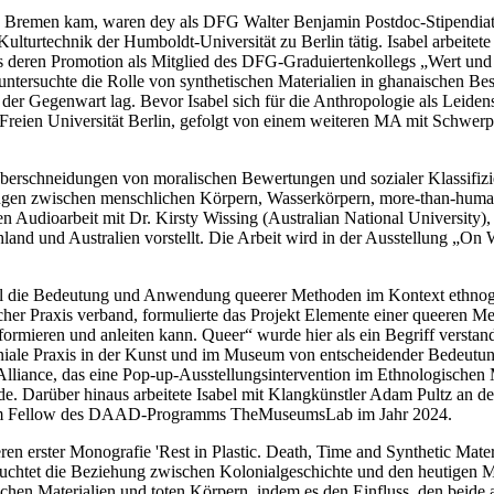
g in Bremen kam, waren dey als DFG Walter Benjamin Postdoc-Stipendi
echnik der Humboldt-Universität zu Berlin tätig. Isabel arbeitete a
loss deren Promotion als Mitglied des DFG-Graduiertenkollegs „Wert und
ntersuchte die Rolle von synthetischen Materialien in ghanaischen Be
r Gegenwart lag. Bevor Isabel sich für die Anthropologie als Leiden
reien Universität Berlin, gefolgt von einem weiteren MA mit Schwerpunkt
 Überschneidungen von moralischen Bewertungen und sozialer Klassifiz
gen zwischen menschlichen Körpern, Wasserkörpern, more-than-human E
en Audioarbeit mit Dr. Kirsty Wissing (Australian National University
land und Australien vorstellt. Die Arbeit wird in der Ausstellung „O
l die Bedeutung und Anwendung queerer Methoden im Kontext ethnogr
cher Praxis verband, formulierte das Projekt Elemente einer queeren 
mieren und anleiten kann. Queer“ wurde hier als ein Begriff verstan
oniale Praxis in der Kunst und im Museum von entscheidender Bedeutun
Alliance, das eine Pop-up-Ausstellungsintervention im Ethnologischen
rde. Darüber hinaus arbeitete Isabel mit Klangkünstler Adam Pultz an d
rdem Fellow des DAAD-Programms TheMuseumsLab im Jahr 2024.
deren erster Monografie 'Rest in Plastic. Death, Time and Synthetic M
euchtet die Beziehung zwischen Kolonialgeschichte und den heutigen 
schen Materialien und toten Körpern, indem es den Einfluss, den beide