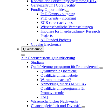
Koordinierte Forschungsprogramme (DFG)
Gerätezentrum | Core Facility
Funding Opportunities
PhD Grants - outgoing
PhD Grants - incoming
ECR career activities
Wissenschaftliche Veranstaltungen
Impulses for Interdisciplinary Research
Projects
All Funded Projects
Circular Electronics
Qualifizierung
Zur Übersichtsseite
Qualifizierung
Studium
Qualifizierungsprogramm für Promovierende
Qualifizierungsbereiche
Qualifizierungsangebote
Warum mitmachen?
Anmeldung für das MAPEX-
Qualifizierungsprogramm für
Promovierende
FAQ
Wissenschaftlicher Nachwuchs
Chancengleichheit und Diversität