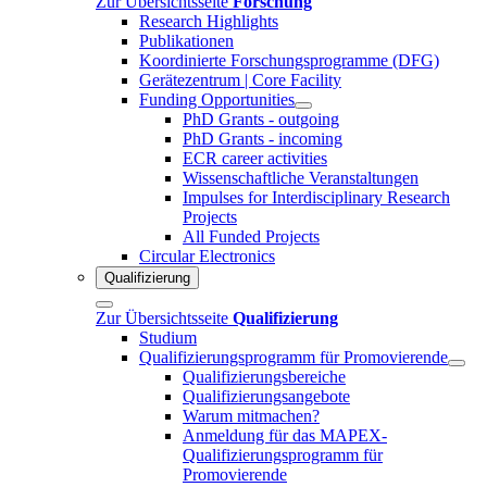
Zur Übersichtsseite
Forschung
Research Highlights
Publikationen
Koordinierte Forschungsprogramme (DFG)
Gerätezentrum | Core Facility
Funding Opportunities
PhD Grants - outgoing
PhD Grants - incoming
ECR career activities
Wissenschaftliche Veranstaltungen
Impulses for Interdisciplinary Research
Projects
All Funded Projects
Circular Electronics
Qualifizierung
Zur Übersichtsseite
Qualifizierung
Studium
Qualifizierungsprogramm für Promovierende
Qualifizierungsbereiche
Qualifizierungsangebote
Warum mitmachen?
Anmeldung für das MAPEX-
Qualifizierungsprogramm für
Promovierende