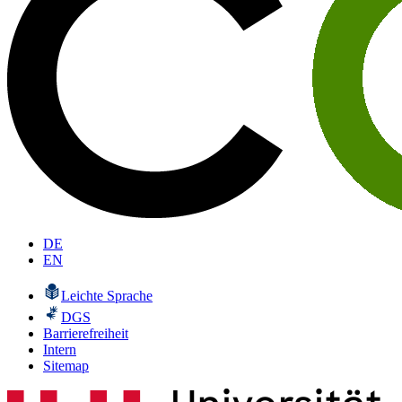
DE
EN
Leichte Sprache
DGS
Barrierefreiheit
Intern
Sitemap