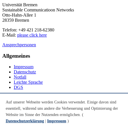
Universität Bremen
Sustainable Communicatioon Networks
Otto-Hahn-Allee 1
28359 Bremen
Telefon: +49 421 218-62380
E-Mail:
please click here
Ansprechpersonen
Allgemeines
Impressum
Datenschutz
Notfall
Leichte Sprache
DGS
Social Media
Auf unserer Webseite werden Cookies verwendet. Einige davon sind
essentiell, während uns andere die Verbesserung und Optimierung der
Youtube
Instagram
Website im Sinne der Nutzenden ermöglichen. (
LinkedIn
Datenschutzerklärung
|
Impressum
)
Mastodon