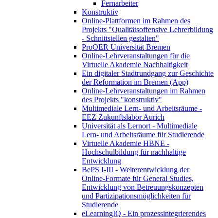
Fernarbeiter
Konstruktiv
Online-Plattformen im Rahmen des
Projekts "Qualitätsoffensive Lehrerbildung
- Schnittstellen gestalten"
ProOER Universität Bremen
Online-Lehrveranstaltungen für die
Virtuelle Akademie Nachhaltigkeit
Ein digitaler Stadtrundgang zur Geschichte
der Reformation im Bremen (App)
Online-Lehrveranstaltungen im Rahmen
des Projekts "konstruktiv"
Multimediale Lern- und Arbeitsräume -
EEZ Zukunftslabor Aurich
Universität als Lernort - Multimediale
Lern- und Arbeitsräume für Studierende
Virtuelle Akademie HBNE -
Hochschulbildung für nachhaltige
Entwicklung
BePS I-III - Weiterentwicklung der
Online-Formate für General Studies,
Entwicklung von Betreuungskonzepten
und Partizipationsmöglichkeiten für
Studierende
eLearningIQ - Ein prozessintegrierendes