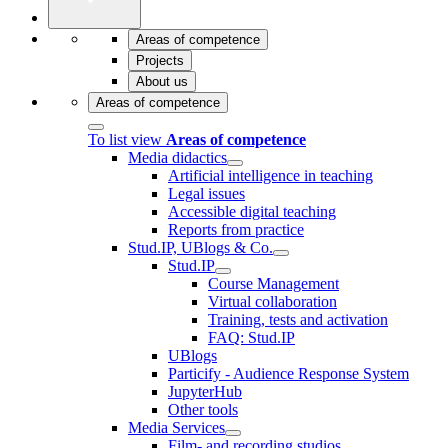
Areas of competence
Projects
About us
Areas of competence
To list view
Areas of competence
Media didactics
Artificial intelligence in teaching
Legal issues
Accessible digital teaching
Reports from practice
Stud.IP, UBlogs & Co.
Stud.IP
Course Management
Virtual collaboration
Training, tests and activation
FAQ: Stud.IP
UBlogs
Particify - Audience Response System
JupyterHub
Other tools
Media Services
Film- and recording studios