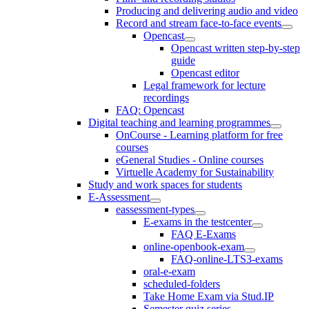
Producing and delivering audio and video
Record and stream face-to-face events
Opencast
Opencast written step-by-step
guide
Opencast editor
Legal framework for lecture
recordings
FAQ: Opencast
Digital teaching and learning programmes
OnCourse - Learning platform for free
courses
eGeneral Studies - Online courses
Virtuelle Academy for Sustainability
Study and work spaces for students
E-Assessment
eassessment-types
E-exams in the testcenter
FAQ E-Exams
online-openbook-exam
FAQ-online-LTS3-exams
oral-e-exam
scheduled-folders
Take Home Exam via Stud.IP
Semester quiz series