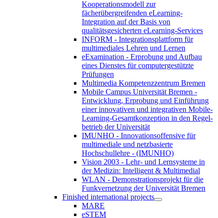
Kooperationsmodell zur
fächerübergreifenden eLearning-
Integration auf der Basis von
qualitätsgesicherten eLearning-Services
INFORM - Integrationsplattform für
multimediales Lehren und Lernen
eExamination - Erprobung und Aufbau
eines Dienstes für computergestützte
Prüfungen
Multimedia Kompetenzzentrum Bremen
Mobile Campus Universität Bremen -
Entwicklung, Erprobung und Einführung
einer innovativen und integrativen Mobile-
Learning-Gesamtkonzeption in den Regel-
betrieb der Universität
IMUNHO - Innovationsoffensive für
multimediale und netzbasierte
Hochschullehre - (IMUNHO)
Vision 2003 - Lehr- und Lernsysteme in
der Medizin: Intelligent & Multimedial
WLAN - Demonstrationsprojekt für die
Funkvernetzung der Universität Bremen
Finished international projects
MARE
eSTEM