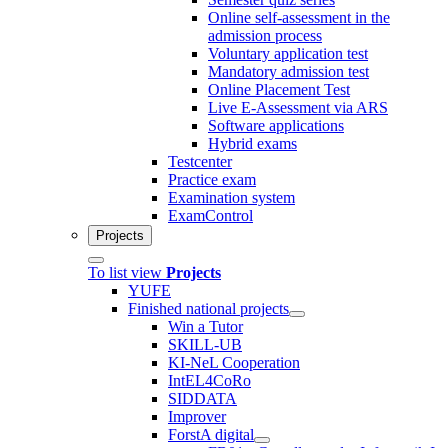
Online self-assessment in the
admission process
Voluntary application test
Mandatory admission test
Online Placement Test
Live E-Assessment via ARS
Software applications
Hybrid exams
Testcenter
Practice exam
Examination system
ExamControl
Projects
To list view
Projects
YUFE
Finished national projects
Win a Tutor
SKILL-UB
KI-NeL Cooperation
IntEL4CoRo
SIDDATA
Improver
ForstA digital