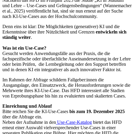
Nachdem das HFD im Frühjahr 2025 die Studie „KI in Studium
und Lehre – Use-Cases und Gelingensbedingungen“ (Wannemacher
et al., 2025) veröffentlicht hat, sind sie nun erneut auf der Suche
nach KI-Use-Cases aus der Hochschulcommunity.
Denn eins ist klar: Die Möglichkeiten (generativer) KI und die
Erkenntnisse über ihre Nützlichkeit und Grenzen
entwickeln sich
ständig weiter
.
Was ist ein Use-Case?
Gesucht werden Anwendungsfälle aus der Praxis, die die
fachspezifische oder überfachliche Auseinandersetzung in der Lehre
oder beim Prüfen, die Lernbegleitung oder den Support betreffen
und in denen KI ein integrativer als auch innovativer Faktor ist.
Im Rahmen der Abfrage schildern Fallgeber:innen die
Ausgangslage, den Einsatzzweck, die Herausforderungen sowie die
Mehrwerte ihres KI-Use-Case. Das HFD interessiert alle Stadien
von Erprobungsphase bis hin zu evaluierten und skalierten Cases.
Einreichung und Ablauf
Bitte reichen Sie die KI-Use-Cases
bis zum 19. Dezember 2025
über die Abfrage ein.
Neben der Aufnahme in den
Use-Case-Katalog
bietet das HFD
erneut einer Auswahl vielversprechender Use-Cases in einer
separaten Publikation eine Bühne. Hier möchten die HFD die