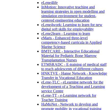
eLene4life
InMotion: Innovative teaching and
learning strategies in open modelling and
simulation environment for student-
centered engineering education
eLene4work: Learning to learn for new
digital soft skills for employability
eLene2learn - Learning to learn
eMaris - Enhanced three-level
competency-based curricula in Applied
Marine Science
BMTCARE - Interactive Educational
Material for Pediatric Bone Marrow
Transplantation Nurses
ETMSRADC - E-training of medical staff
to reach adolescents of different cultures
HNKTVE - Hanse Network - Knowledge
Transfer in Vocational Education
eLene-TLC - eLearning network for the
development of a Teaching and Learning
service Centre
eLene-TT - e-Learning network for
Teacher Training
HaMoNet - Network to develop and
promote mobility in vocational training