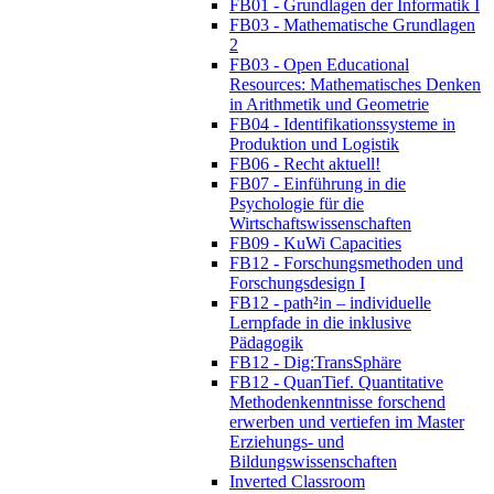
FB01 - Grundlagen der Informatik I
FB03 - Mathematische Grundlagen
2
FB03 - Open Educational
Resources: Mathematisches Denken
in Arithmetik und Geometrie
FB04 - Identifikationssysteme in
Produktion und Logistik
FB06 - Recht aktuell!
FB07 - Einführung in die
Psychologie für die
Wirtschaftswissenschaften
FB09 - KuWi Capacities
FB12 - Forschungsmethoden und
Forschungsdesign I
FB12 - path²in – individuelle
Lernpfade in die inklusive
Pädagogik
FB12 - Dig:TransSphäre
FB12 - QuanTief. Quantitative
Methodenkenntnisse forschend
erwerben und vertiefen im Master
Erziehungs- und
Bildungswissenschaften
Inverted Classroom