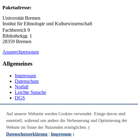
Paketadresse:
Universität Bremen
Institut für Ethnologie und Kulturwissenschaft
Fachbereich 9
Bibliothek
str.
1
28359 Bremen
Ansprechpersonen
Allgemeines
Impressum
Datenschutz
Notfall
Leichte Sprache
DGS
Social Media
Auf unserer Webseite werden Cookies verwendet. Einige davon sind
essentiell, während uns andere die Verbesserung und Optimierung der
Youtube
Instagram
Website im Sinne der Nutzenden ermöglichen. (
LinkedIn
Datenschutzerklärung
|
Impressum
)