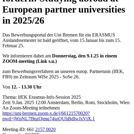
European partner universities
in 2025/26
Das Bewerbungsportal der Uni Bremen für ein ERASMUS
Auslandssemester ist bald geöffnet, vom 15.Januar bis zum 15.
Februar 25.
Wir informieren daher am
Donnerstag, den 9.1.25 in einem
ZOOM-meeting (Link s.u.)
zum Bewerbungsverfahren an unseren europ. Partnerunis (IfEK,
FB9) im Zeitraum WiSe 2025 - SoSe 26.
Von
12. - 13.30 Uhr
Thema: IfEK Erasmus-Info-Session 2025
Zeit: 9.Jan. 2025 12:00 Amsterdam, Berlin, Rom, Stockholm, Wien
An Zoom-Meeting teilnehmen
https://uni-bremen.zoom-x.de/j/66121570020?
pwd=jWpNL7l9qzQimq74soQUbBdIwJxVtX.1
Meeting-ID: 661
2157 0020