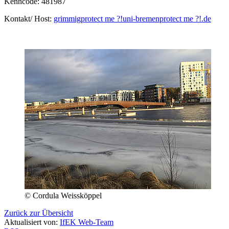
Kenncode: 481987
Kontakt/ Host:
grimmig
protect me ?!
uni-bremen
protect me ?!
.de
© Cordula Weissköppel
Zurück zur Übersicht
Aktualisiert von:
IfEK Web-Team