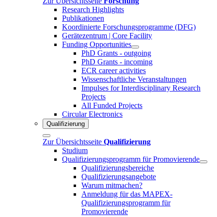
Zur Übersichtsseite
Forschung
Research Highlights
Publikationen
Koordinierte Forschungsprogramme (DFG)
Gerätezentrum | Core Facility
Funding Opportunities
PhD Grants - outgoing
PhD Grants - incoming
ECR career activities
Wissenschaftliche Veranstaltungen
Impulses for Interdisciplinary Research
Projects
All Funded Projects
Circular Electronics
Qualifizierung
Zur Übersichtsseite
Qualifizierung
Studium
Qualifizierungsprogramm für Promovierende
Qualifizierungsbereiche
Qualifizierungsangebote
Warum mitmachen?
Anmeldung für das MAPEX-
Qualifizierungsprogramm für
Promovierende