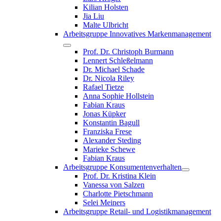
Kilian Holsten
Jia Liu
Malte Ulbricht
Arbeitsgruppe Innovatives Markenmanagement
Prof. Dr. Christoph Burmann
Lennert Schleßelmann
Dr. Michael Schade
Dr. Nicola Riley
Rafael Tietze
Anna Sophie Hollstein
Fabian Kraus
Jonas Küpker
Konstantin Bagull
Franziska Frese
Alexander Steding
Marieke Schewe
Fabian Kraus
Arbeitsgruppe Konsumentenverhalten
Prof. Dr. Kristina Klein
Vanessa von Salzen
Charlotte Pietschmann
Selei Meiners
Arbeitsgruppe Retail- und Logistikmanagement