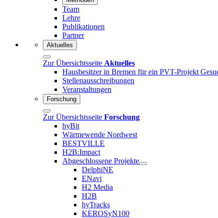
Team
Lehre
Publikationen
Partner
Aktuelles
Zur Übersichtsseite
Aktuelles
Hausbesitzer in Bremen für ein PVT-Projekt Gesu
Stellenausschreibungen
Veranstaltungen
Forschung
Zur Übersichtsseite
Forschung
hyBit
Wärmewende Nordwest
BESTVILLE
H2B:Impact
Abgeschlossene Projekte
DelphiNE
ENavi
H2 Media
H2B
hyTracks
KEROSyN100