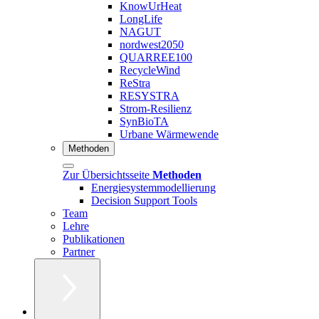
KnowUrHeat
LongLife
NAGUT
nordwest2050
QUARREE100
RecycleWind
ReStra
RESYSTRA
Strom-Resilienz
SynBioTA
Urbane Wärmewende
Methoden
Zur Übersichtsseite
Methoden
Energiesystemmodellierung
Decision Support Tools
Team
Lehre
Publikationen
Partner