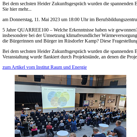
Bei dem sechsten Heider Zukunftsgespräch wurden die spannenden Er
Sie hier mehr...
am Donnerstag, 11. Mai 2023 um 18:00 Uhr im Berufsbildungszentr
5 Jahre QUARREE100 ­– Welche Erkenntnisse haben wir gewonnen? Wi
insbesondere bei der Umsetzung klimafreundlicher Wärmeversorgungs
die Bürgerinnen und Bürger im Rüsdorfer Kamp? Diese Fragestellun
Bei dem sechsten Heider Zukunftsgespräch wurden die spannenden Erg
Veranstaltung wurde flankiert durch Projektstände, an denen die Pro
zum Artikel vom Institut Raum und Energie