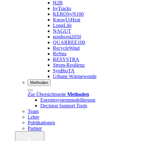
H2B
hyTracks
KEROSyN100
KnowUrHeat
LongLife
NAGUT
nordwest2050
QUARREE100
RecycleWind
ReStra
RESYSTRA
Strom-Resilienz
SynBioTA
Urbane Wärmewende
Methoden
Zur Übersichtsseite
Methoden
Energiesystemmodellierung
Decision Support Tools
Team
Lehre
Publikationen
Partner