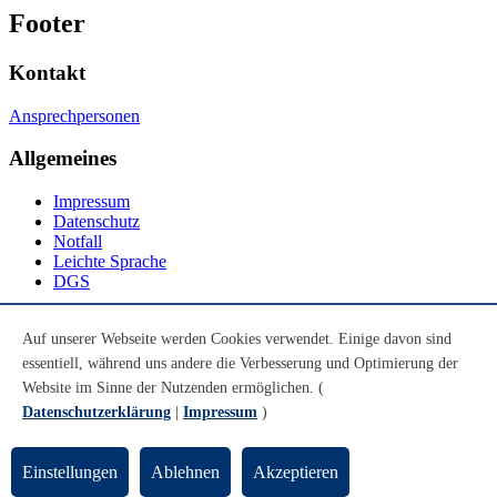
Footer
Kontakt
Ansprechpersonen
Allgemeines
Impressum
Datenschutz
Notfall
Leichte Sprache
DGS
Social Media
Auf unserer Webseite werden Cookies verwendet. Einige davon sind
essentiell, während uns andere die Verbesserung und Optimierung der
Youtube
Instagram
Website im Sinne der Nutzenden ermöglichen. (
LinkedIn
Datenschutzerklärung
|
Impressum
)
Mastodon
© Universität Bremen 2026
Einstellungen
Ablehnen
Akzeptieren
Zum Seitenende springen
Zum Seitenanfang springen