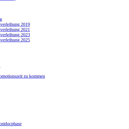
ng
sverleihung 2019
sverleihung 2021
sverleihung 2023
sverleihung 2025
romotionszeit zu kommen
Postdocphase