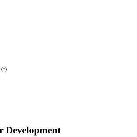
 (*)
er Development