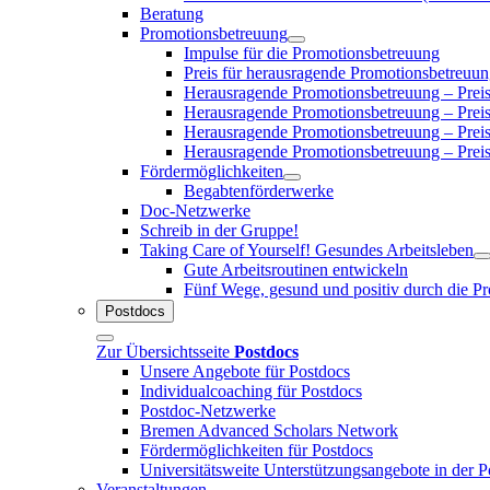
Beratung
Promotionsbetreuung
Impulse für die Promotionsbetreuung
Preis für herausragende Promotionsbetreuu
Herausragende Promotionsbetreuung – Prei
Herausragende Promotionsbetreuung – Prei
Herausragende Promotionsbetreuung – Prei
Herausragende Promotionsbetreuung – Prei
Fördermöglichkeiten
Begabtenförderwerke
Doc-Netzwerke
Schreib in der Gruppe!
Taking Care of Yourself! Gesundes Arbeitsleben
Gute Arbeitsroutinen entwickeln
Fünf Wege, gesund und positiv durch die P
Postdocs
Zur Übersichtsseite
Postdocs
Unsere Angebote für Postdocs
Individualcoaching für Postdocs
Postdoc-Netzwerke
Bremen Advanced Scholars Network
Fördermöglichkeiten für Postdocs
Universitätsweite Unterstützungsangebote in der 
Veranstaltungen