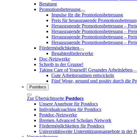
Beratung
Promotionsbetreuung
Impulse für die Promotionsbetreuung
Preis für herausragende Promotionsbetreuu
Herausragende Promotionsbetreuung – Prei
Herausragende Promotionsbetreuung – Prei
Herausragende Promotionsbetreuung – Prei
Herausragende Promotionsbetreuung – Prei
Fördermöglichkeiten
Begabtenförderwerke
Doc-Netzwerke
Schreib in der Gruppe!
Taking Care of Yourself! Gesundes Arbeitsleben
Gute Arbeitsroutinen entwickeln
Fünf Wege, gesund und positiv durch die P
Postdocs
Zur Übersichtsseite
Postdocs
Unsere Angebote für Postdocs
Individualcoaching für Postdocs
Postdoc-Netzwerke
Bremen Advanced Scholars Network
Fördermöglichkeiten für Postdocs
Universitätsweite Unterstützungsangebote in der 
Veranstaltungen