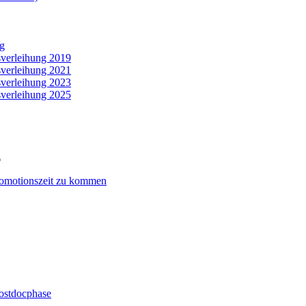
ng
sverleihung 2019
sverleihung 2021
sverleihung 2023
sverleihung 2025
romotionszeit zu kommen
Postdocphase