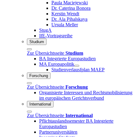
Paula Maciejewski
Dr. Caterina Bonora
Kerstin Wendt
Dr. Ala Pihalskaya
Ursula Meller
StugA
IfE-Vortragsreihe
Studium
Zur Übersichtsseite
Studium
BA Integrierte Europastudien
MA Europapolitik
Studienverlausfplan MAEP
Forschung
Zur Übersichtsseite
Forschung
Organisierte Interessen und Rechtsmobilisierung
im europäischen Gerichtsverbund
International
Zur Übersichtsseite
International
Pflichtauslandssemester BA Integrierte
Europastudien
Partneruniversitäten