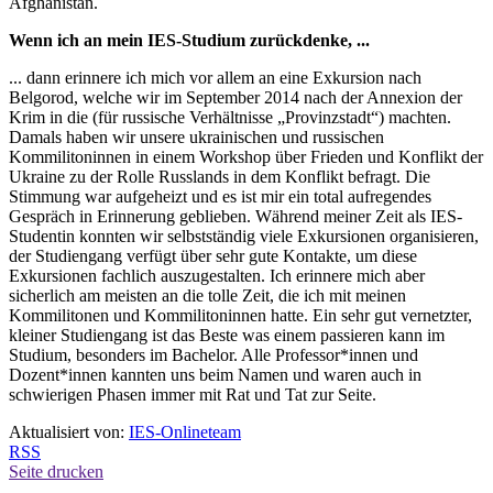
Afghanistan.
Wenn ich an mein IES-Studium zurückdenke, ...
... dann erinnere ich mich vor allem an eine Exkursion nach
Belgorod, welche wir im September 2014 nach der Annexion der
Krim in die (für russische Verhältnisse „Provinzstadt“) machten.
Damals haben wir unsere ukrainischen und russischen
Kommilitoninnen in einem Workshop über Frieden und Konflikt der
Ukraine zu der Rolle Russlands in dem Konflikt befragt. Die
Stimmung war aufgeheizt und es ist mir ein total aufregendes
Gespräch in Erinnerung geblieben. Während meiner Zeit als IES-
Studentin konnten wir selbstständig viele Exkursionen organisieren,
der Studiengang verfügt über sehr gute Kontakte, um diese
Exkursionen fachlich auszugestalten. Ich erinnere mich aber
sicherlich am meisten an die tolle Zeit, die ich mit meinen
Kommilitonen und Kommilitoninnen hatte. Ein sehr gut vernetzter,
kleiner Studiengang ist das Beste was einem passieren kann im
Studium, besonders im Bachelor. Alle Professor*innen und
Dozent*innen kannten uns beim Namen und waren auch in
schwierigen Phasen immer mit Rat und Tat zur Seite.
Aktualisiert von:
IES-Onlineteam
RSS
Seite drucken