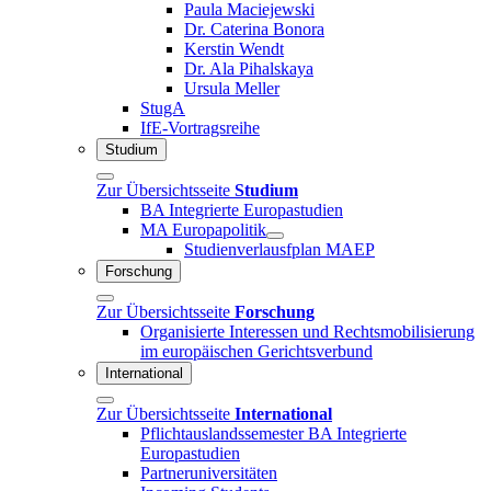
Paula Maciejewski
Dr. Caterina Bonora
Kerstin Wendt
Dr. Ala Pihalskaya
Ursula Meller
StugA
IfE-Vortragsreihe
Studium
Zur Übersichtsseite
Studium
BA Integrierte Europastudien
MA Europapolitik
Studienverlausfplan MAEP
Forschung
Zur Übersichtsseite
Forschung
Organisierte Interessen und Rechtsmobilisierung
im europäischen Gerichtsverbund
International
Zur Übersichtsseite
International
Pflichtauslandssemester BA Integrierte
Europastudien
Partneruniversitäten