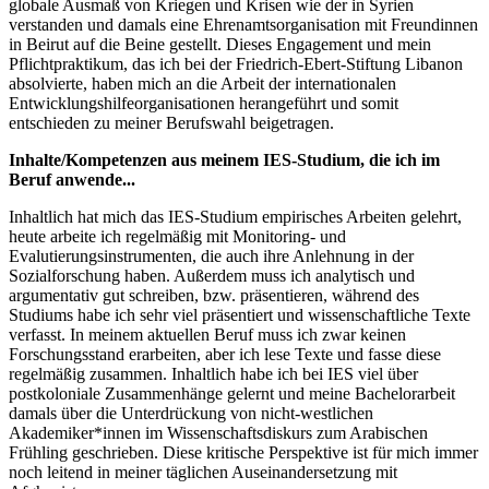
globale Ausmaß von Kriegen und Krisen wie der in Syrien
verstanden und damals eine Ehrenamtsorganisation mit Freundinnen
in Beirut auf die Beine gestellt. Dieses Engagement und mein
Pflichtpraktikum, das ich bei der Friedrich-Ebert-Stiftung Libanon
absolvierte, haben mich an die Arbeit der internationalen
Entwicklungshilfeorganisationen herangeführt und somit
entschieden zu meiner Berufswahl beigetragen.
Inhalte/Kompetenzen aus meinem IES-Studium, die ich im
Beruf anwende...
Inhaltlich hat mich das IES-Studium empirisches Arbeiten gelehrt,
heute arbeite ich regelmäßig mit Monitoring- und
Evalutierungsinstrumenten, die auch ihre Anlehnung in der
Sozialforschung haben. Außerdem muss ich analytisch und
argumentativ gut schreiben, bzw. präsentieren, während des
Studiums habe ich sehr viel präsentiert und wissenschaftliche Texte
verfasst. In meinem aktuellen Beruf muss ich zwar keinen
Forschungsstand erarbeiten, aber ich lese Texte und fasse diese
regelmäßig zusammen. Inhaltlich habe ich bei IES viel über
postkoloniale Zusammenhänge gelernt und meine Bachelorarbeit
damals über die Unterdrückung von nicht-westlichen
Akademiker*innen im Wissenschaftsdiskurs zum Arabischen
Frühling geschrieben. Diese kritische Perspektive ist für mich immer
noch leitend in meiner täglichen Auseinandersetzung mit