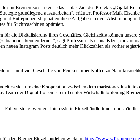
els in Bremen zu stärken – das ist das Ziel des Projekts „Digital Reta
e Strategie grundlegend auszuarbeiten“, erläutert Professor Maik Eise
ing und Entrepreneurship hätten diese Aufgabe in enger Abstimmung 
es für Suchmaschinen optimiert.
 die Digitalisierung ihres Geschäftes. Gleichzeitig können unsere Stu
uationen kennen lernen“, sagt Professorin Kristina Klein, die am mar
den neuen Instagram-Posts deutlich mehr Klickzahlen als vorher registri
iedern – und vier Geschäfte von Feinkost über Kaffee zu Naturkosmeti
ndelt es sich um eine Kooperation zwischen dem markstones Institute
am der Digital-Lotsen ist ein Teil der Wirtschaftsförderung Bremen u
en Fall verstetigt werden. Interessierte Einzelhändlerinnen und -händl
en für den Bremer Einzelhandel entwickeln:
https://www.wfb-bremen.de/d