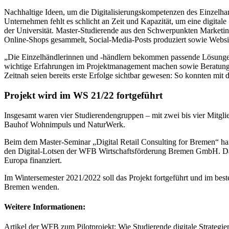
Nachhaltige Ideen, um die Digitalisierungskompetenzen des Einzelhand
Unternehmen fehlt es schlicht an Zeit und Kapazität, um eine digital
der Universität. Master-Studierende aus den Schwerpunkten Market
Online-Shops gesammelt, Social-Media-Posts produziert sowie Websit
„Die Einzelhändlerinnen und -händlern bekommen passende Lösungen für
wichtige Erfahrungen im Projektmanagement machen sowie Beratungssit
Zeitnah seien bereits erste Erfolge sichtbar gewesen: So konnten mit 
Projekt wird im WS 21/22 fortgeführt
Insgesamt waren vier Studierendengruppen – mit zwei bis vier Mitgl
Bauhof Wohnimpuls und NaturWerk.
Beim dem Master-Seminar „Digital Retail Consulting for Bremen“ ha
den Digital-Lotsen der WFB Wirtschaftsförderung Bremen GmbH. Das Te
Europa finanziert.
Im Wintersemester 2021/2022 soll das Projekt fortgeführt und im best
Bremen wenden.
Weitere Informationen:
Artikel der WFB zum Pilotprojekt: Wie Studierende digitale Strategi