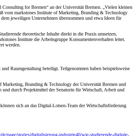
il Consulting for Bremen“ an der Universität Bremen. „Vielen kleinen
nbeiß vom markstones Institute of Marketing, Branding & Technology
mit dem jeweiligen Unternehmen übernommen und etwa Ideen für
dierende theoretische Inhalte direkt in die Praxis umsetzen,
kstones Institute die Arbeitsgruppe Konsumentenverhalten leitet.
ert werden.
k und Raumgestaltung beteiligt. Teilgenommen haben beispielsweise
 of Marketing, Branding & Technology der Universität Bremen und
nd durch Projektmittel der Senatorin für Wirtschaft, Arbeit und
er können sich an das Digital-Lotsen-Team der Wirtschaftsförderung
e/page/stories/digitalisierung-industrie40/wie-studierende-digitale-