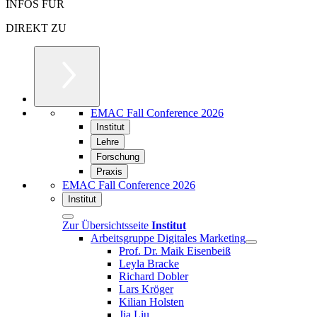
INFOS FÜR
DIREKT ZU
EMAC Fall Conference 2026
Institut
Lehre
Forschung
Praxis
EMAC Fall Conference 2026
Institut
Zur Übersichtsseite
Institut
Arbeitsgruppe Digitales Marketing
Prof. Dr. Maik Eisenbeiß
Leyla Bracke
Richard Dobler
Lars Kröger
Kilian Holsten
Jia Liu