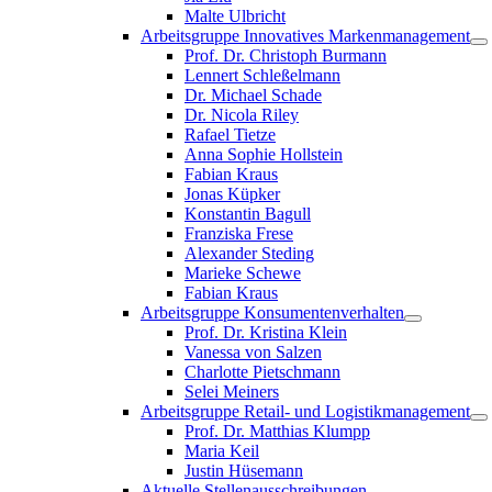
Malte Ulbricht
Arbeitsgruppe Innovatives Markenmanagement
Prof. Dr. Christoph Burmann
Lennert Schleßelmann
Dr. Michael Schade
Dr. Nicola Riley
Rafael Tietze
Anna Sophie Hollstein
Fabian Kraus
Jonas Küpker
Konstantin Bagull
Franziska Frese
Alexander Steding
Marieke Schewe
Fabian Kraus
Arbeitsgruppe Konsumentenverhalten
Prof. Dr. Kristina Klein
Vanessa von Salzen
Charlotte Pietschmann
Selei Meiners
Arbeitsgruppe Retail- und Logistikmanagement
Prof. Dr. Matthias Klumpp
Maria Keil
Justin Hüsemann
Aktuelle Stellenausschreibungen