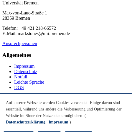
Universität Bremen
Max-von-Laue-Straße 1
28359 Bremen
Telefon: +49 421 218-66572
E-Mail: markstones@uni-bremen.de
Ansprechpersonen
Allgemeines
Impressum
Datenschutz
Notfall
Leichte Sprache
DGS
Social Media
Auf unserer Webseite werden Cookies verwendet. Einige davon sind
essentiell, während uns andere die Verbesserung und Optimierung der
Youtube
Instagram
Website im Sinne der Nutzenden ermöglichen. (
LinkedIn
Datenschutzerklärung
|
Impressum
)
Mastodon