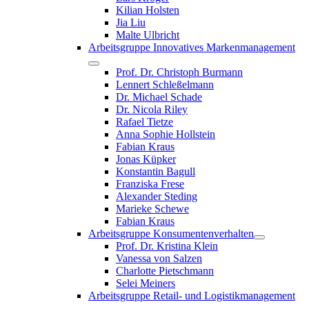
Kilian Holsten
Jia Liu
Malte Ulbricht
Arbeitsgruppe Innovatives Markenmanagement
Prof. Dr. Christoph Burmann
Lennert Schleßelmann
Dr. Michael Schade
Dr. Nicola Riley
Rafael Tietze
Anna Sophie Hollstein
Fabian Kraus
Jonas Küpker
Konstantin Bagull
Franziska Frese
Alexander Steding
Marieke Schewe
Fabian Kraus
Arbeitsgruppe Konsumentenverhalten
Prof. Dr. Kristina Klein
Vanessa von Salzen
Charlotte Pietschmann
Selei Meiners
Arbeitsgruppe Retail- und Logistikmanagement