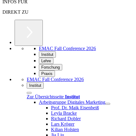
INFOS FÜR
DIREKT ZU
EMAC Fall Conference 2026
Institut
Lehre
Forschung
Praxis
EMAC Fall Conference 2026
Institut
Zur Übersichtsseite
Institut
Arbeitsgruppe Digitales Marketing
Prof. Dr. Maik Eisenbeiß
Leyla Bracke
Richard Dobler
Lars Kröger
Kilian Holsten
Jia Liu