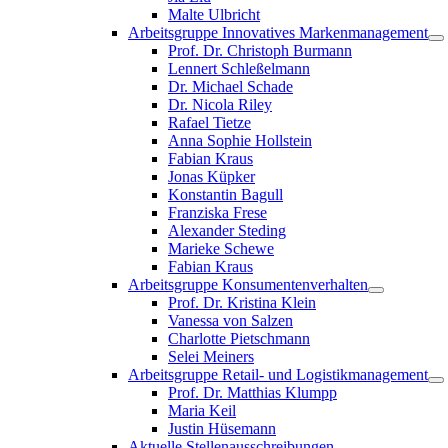
Malte Ulbricht
Arbeitsgruppe Innovatives Markenmanagement
Prof. Dr. Christoph Burmann
Lennert Schleßelmann
Dr. Michael Schade
Dr. Nicola Riley
Rafael Tietze
Anna Sophie Hollstein
Fabian Kraus
Jonas Küpker
Konstantin Bagull
Franziska Frese
Alexander Steding
Marieke Schewe
Fabian Kraus
Arbeitsgruppe Konsumentenverhalten
Prof. Dr. Kristina Klein
Vanessa von Salzen
Charlotte Pietschmann
Selei Meiners
Arbeitsgruppe Retail- und Logistikmanagement
Prof. Dr. Matthias Klumpp
Maria Keil
Justin Hüsemann
Aktuelle Stellenausschreibungen