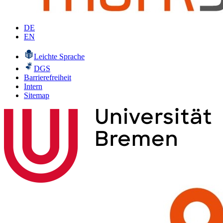
DE
EN
Leichte Sprache
DGS
Barrierefreiheit
Intern
Sitemap