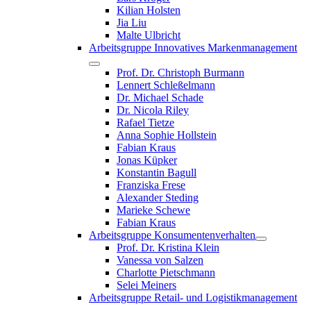
Kilian Holsten
Jia Liu
Malte Ulbricht
Arbeitsgruppe Innovatives Markenmanagement
Prof. Dr. Christoph Burmann
Lennert Schleßelmann
Dr. Michael Schade
Dr. Nicola Riley
Rafael Tietze
Anna Sophie Hollstein
Fabian Kraus
Jonas Küpker
Konstantin Bagull
Franziska Frese
Alexander Steding
Marieke Schewe
Fabian Kraus
Arbeitsgruppe Konsumentenverhalten
Prof. Dr. Kristina Klein
Vanessa von Salzen
Charlotte Pietschmann
Selei Meiners
Arbeitsgruppe Retail- und Logistikmanagement