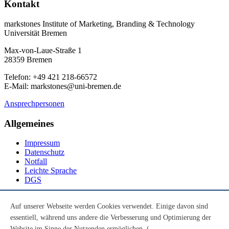
Kontakt
markstones Institute of Marketing, Branding & Technology
Universität Bremen
Max-von-Laue-Straße 1
28359 Bremen
Telefon: +49 421 218-66572
E-Mail: markstones@uni-bremen.de
Ansprechpersonen
Allgemeines
Impressum
Datenschutz
Notfall
Leichte Sprache
DGS
Social Media
Auf unserer Webseite werden Cookies verwendet. Einige davon sind
essentiell, während uns andere die Verbesserung und Optimierung der
Youtube
Instagram
Website im Sinne der Nutzenden ermöglichen. (