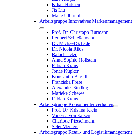
Kilian Holsten
Jia Liu
Malte Ulbricht
Arbeitsgruppe Innovatives Markenmanagement
Prof. Dr. Christoph Burmann
Lennert Schleßelmann
Dr. Michael Schade
Dr. Nicola Riley
Rafael Tietze
Anna Sophie Hollstein
Fabian Kraus
Jonas Küpker
Konstantin Bagull
Franziska Frese
Alexander Steding
Marieke Schewe
Fabian Kraus
Arbeitsgruppe Konsumentenverhalten
Prof. Dr. Kristina Klein
Vanessa von Salzen
Charlotte Pietschmann
Selei Meiners
Arbeitsgruppe Retail- und Logistikmanagement