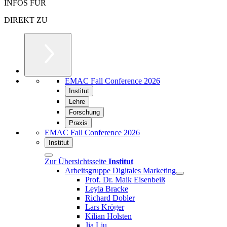
INFOS FÜR
DIREKT ZU
EMAC Fall Conference 2026
Institut
Lehre
Forschung
Praxis
EMAC Fall Conference 2026
Institut
Zur Übersichtsseite
Institut
Arbeitsgruppe Digitales Marketing
Prof. Dr. Maik Eisenbeiß
Leyla Bracke
Richard Dobler
Lars Kröger
Kilian Holsten
Jia Liu