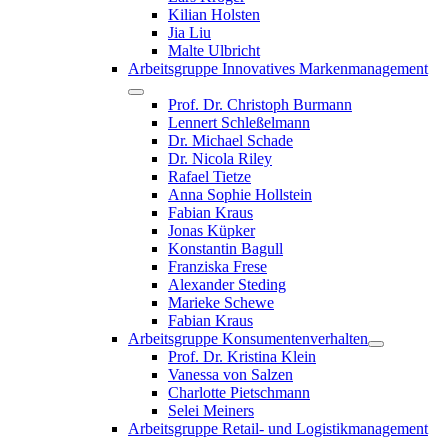
Kilian Holsten
Jia Liu
Malte Ulbricht
Arbeitsgruppe Innovatives Markenmanagement
Prof. Dr. Christoph Burmann
Lennert Schleßelmann
Dr. Michael Schade
Dr. Nicola Riley
Rafael Tietze
Anna Sophie Hollstein
Fabian Kraus
Jonas Küpker
Konstantin Bagull
Franziska Frese
Alexander Steding
Marieke Schewe
Fabian Kraus
Arbeitsgruppe Konsumentenverhalten
Prof. Dr. Kristina Klein
Vanessa von Salzen
Charlotte Pietschmann
Selei Meiners
Arbeitsgruppe Retail- und Logistikmanagement