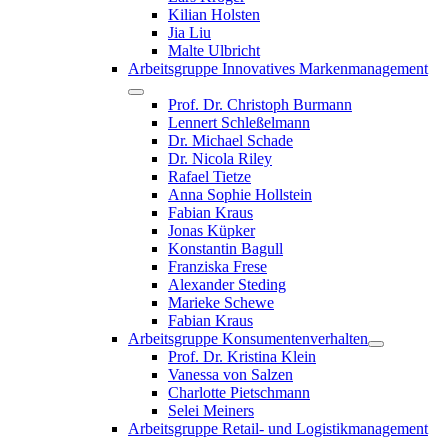
Kilian Holsten
Jia Liu
Malte Ulbricht
Arbeitsgruppe Innovatives Markenmanagement
Prof. Dr. Christoph Burmann
Lennert Schleßelmann
Dr. Michael Schade
Dr. Nicola Riley
Rafael Tietze
Anna Sophie Hollstein
Fabian Kraus
Jonas Küpker
Konstantin Bagull
Franziska Frese
Alexander Steding
Marieke Schewe
Fabian Kraus
Arbeitsgruppe Konsumentenverhalten
Prof. Dr. Kristina Klein
Vanessa von Salzen
Charlotte Pietschmann
Selei Meiners
Arbeitsgruppe Retail- und Logistikmanagement