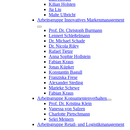
Kilian Holsten
Jia Liu
Malte Ulbricht
Arbeitsgruppe Innovatives Markenmanagement
Prof. Dr. Christoph Burmann
Lennert Schleßelmann
Dr. Michael Schade
Dr. Nicola Riley
Rafael Tietze
Anna Sophie Hollstein
Fabian Kraus
Jonas Küpker
Konstantin Bagull
Franziska Frese
Alexander Steding
Marieke Schewe
Fabian Kraus
Arbeitsgruppe Konsumentenverhalten
Prof. Dr. Kristina Klein
Vanessa von Salzen
Charlotte Pietschmann
Selei Meiners
Arbeitsgruppe Retail- und Logistikmanagement