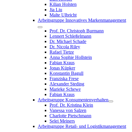
Kilian Holsten
Jia Liu
Malte Ulbricht
Arbeitsgruppe Innovatives Markenmanagement
Prof. Dr. Christoph Burmann
Lennert Schleßelmann
Dr. Michael Schade
Dr. Nicola Riley
Rafael Tietze
Anna Sophie Hollstein
Fabian Kraus
Jonas Küpker
Konstantin Bagull
Franziska Frese
Alexander Steding
Marieke Schewe
Fabian Kraus
Arbeitsgruppe Konsumentenverhalten
Prof. Dr. Kristina Klein
Vanessa von Salzen
Charlotte Pietschmann
Selei Meiners
Arbeitsgruppe Retail- und Logistikmanagement