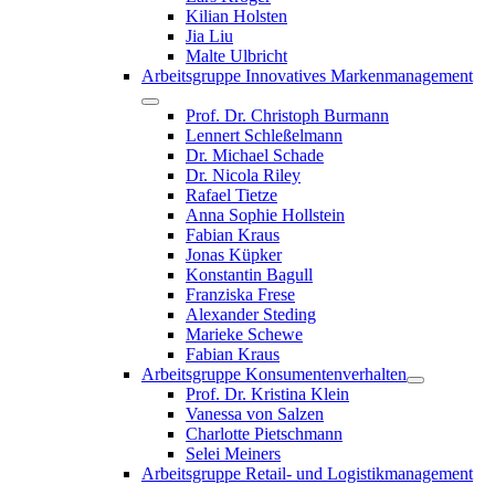
Kilian Holsten
Jia Liu
Malte Ulbricht
Arbeitsgruppe Innovatives Markenmanagement
Prof. Dr. Christoph Burmann
Lennert Schleßelmann
Dr. Michael Schade
Dr. Nicola Riley
Rafael Tietze
Anna Sophie Hollstein
Fabian Kraus
Jonas Küpker
Konstantin Bagull
Franziska Frese
Alexander Steding
Marieke Schewe
Fabian Kraus
Arbeitsgruppe Konsumentenverhalten
Prof. Dr. Kristina Klein
Vanessa von Salzen
Charlotte Pietschmann
Selei Meiners
Arbeitsgruppe Retail- und Logistikmanagement