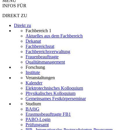
MENÜ
INFOS FÜR
DIREKT ZU
Direkt zu
Fachbereich 1
Aktuelles aus dem Fachbereich
Dekanat
Fachbereichsrat
Fachbereichsverwaltung
Frauenbeauftragte
Qualitätsmanagement
Forschung
Institute
Veranstaltungen
Kalender
Elektrotechnisches Kolloquium
Physikalisches Kolloquium
Gemeinsames Festkörperseminar
Studium
BAföG
Erasmusbeauftragte FB1
PABO-Login
Prüfungsamt
PIP - Internationales Postgraduierten-Programm