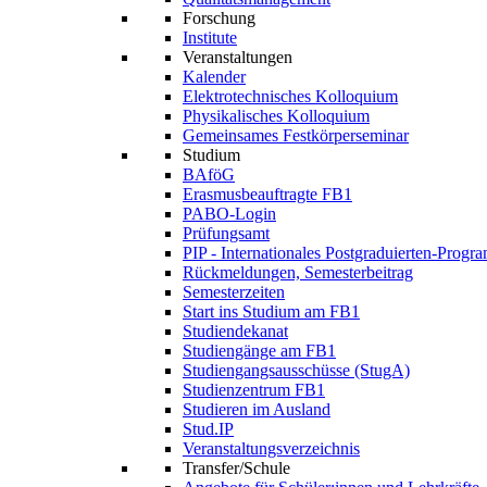
Forschung
Institute
Veranstaltungen
Kalender
Elektrotechnisches Kolloquium
Physikalisches Kolloquium
Gemeinsames Festkörperseminar
Studium
BAföG
Erasmusbeauftragte FB1
PABO-Login
Prüfungsamt
PIP - Internationales Postgraduierten-Prog
Rückmeldungen, Semesterbeitrag
Semesterzeiten
Start ins Studium am FB1
Studiendekanat
Studiengänge am FB1
Studiengangsausschüsse (StugA)
Studienzentrum FB1
Studieren im Ausland
Stud.IP
Veranstaltungsverzeichnis
Transfer/Schule