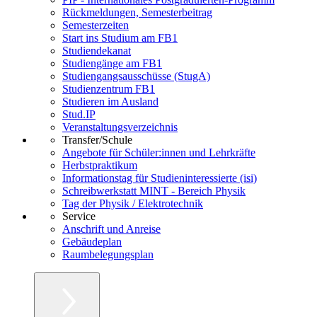
Rückmeldungen, Semesterbeitrag
Semesterzeiten
Start ins Studium am FB1
Studiendekanat
Studiengänge am FB1
Studiengangsausschüsse (StugA)
Studienzentrum FB1
Studieren im Ausland
Stud.IP
Veranstaltungsverzeichnis
Transfer/Schule
Angebote für Schüler:innen und Lehrkräfte
Herbstpraktikum
Informationstag für Studieninteressierte (isi)
Schreibwerkstatt MINT - Bereich Physik
Tag der Physik / Elektrotechnik
Service
Anschrift und Anreise
Gebäudeplan
Raumbelegungsplan