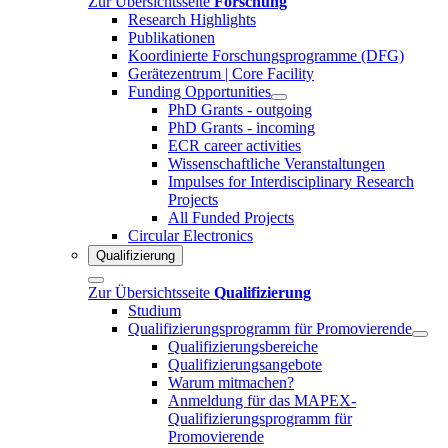
Zur Übersichtsseite
Forschung
Research Highlights
Publikationen
Koordinierte Forschungsprogramme (DFG)
Gerätezentrum | Core Facility
Funding Opportunities
PhD Grants - outgoing
PhD Grants - incoming
ECR career activities
Wissenschaftliche Veranstaltungen
Impulses for Interdisciplinary Research
Projects
All Funded Projects
Circular Electronics
Qualifizierung
Zur Übersichtsseite
Qualifizierung
Studium
Qualifizierungsprogramm für Promovierende
Qualifizierungsbereiche
Qualifizierungsangebote
Warum mitmachen?
Anmeldung für das MAPEX-
Qualifizierungsprogramm für
Promovierende