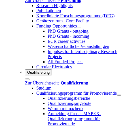
Zur Übersichtsseite
Forschung
Research Highlights
Publikationen
Koordinierte Forschungsprogramme (DFG)
Gerätezentrum | Core Facility
Funding Opportunities
PhD Grants - outgoing
PhD Grants - incoming
ECR career activities
Wissenschaftliche Veranstaltungen
Impulses for Interdisciplinary Research
Projects
All Funded Projects
Circular Electronics
Qualifizierung
Zur Übersichtsseite
Qualifizierung
Studium
Qualifizierungsprogramm für Promovierende
Qualifizierungsbereiche
Qualifizierungsangebote
Warum mitmachen?
Anmeldung für das MAPEX-
Qualifizierungsprogramm für
Promovierende