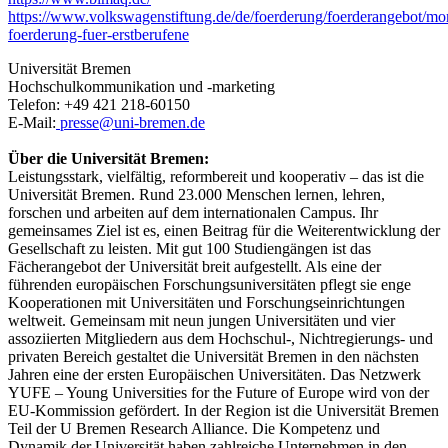
https://www.volkswagenstiftung.de/de/foerderung/foerderangebot/m
foerderung-fuer-erstberufene
Universität Bremen
Hochschulkommunikation und -marketing
Telefon: +49 421 218-60150
E-Mail:
presse@uni-bremen.de
Über die Universität Bremen:
Leistungsstark, vielfältig, reformbereit und kooperativ – das ist die
Universität Bremen. Rund 23.000 Menschen lernen, lehren,
forschen und arbeiten auf dem internationalen Campus. Ihr
gemeinsames Ziel ist es, einen Beitrag für die Weiterentwicklung der
Gesellschaft zu leisten. Mit gut 100 Studiengängen ist das
Fächerangebot der Universität breit aufgestellt. Als eine der
führenden europäischen Forschungsuniversitäten pflegt sie enge
Kooperationen mit Universitäten und Forschungseinrichtungen
weltweit. Gemeinsam mit neun jungen Universitäten und vier
assoziierten Mitgliedern aus dem Hochschul-, Nichtregierungs- und
privaten Bereich gestaltet die Universität Bremen in den nächsten
Jahren eine der ersten Europäischen Universitäten. Das Netzwerk
YUFE – Young Universities for the Future of Europe wird von der
EU-Kommission gefördert. In der Region ist die Universität Bremen
Teil der U Bremen Research Alliance. Die Kompetenz und
Dynamik der Universität haben zahlreiche Unternehmen in den