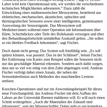
Labor wird kein Operationssaal sein, wir werden die verschiedenen
technischen Möglichkeiten adressieren.“ Dazu zählt die
Entwicklung eines multisensorischen Messsystems, bestehend aus
elektrischen, mechanischen, akustischen, optischen und
thermografischen Sensoren sowie einer intelligenten, gemeinsamen
Auswertung der Sensorsignale. Das Messsystem soll
Mediziner:innen während einer Operation mit Informationen über
Härte, Schichtdicken oder Tiefe des Bohrkanals versorgen und über
den Behandlungsfortschritt unmittelbar Auskunft geben. „Sie sollen
so ein direktes Feedback bekommen“, sagt Fischer.
Doch damit nicht genug: Das System soll feinfühlig sein. „Es soll
spüren können, was passiert. Das ist der Schlüssel“, betont Fischer.
Bei Entfernung von Karies zum Beispiel sollen die Sensoren nicht
nur das geschädigte Material erkennen. Sondern auch dafür sorgen,
dass nur so viel wie nötig von dem Zahn abgetragen wird. Andreas
Fischer verfolgt dabei einen Ansatz, der neben der
Sensordatenfusion auch Methoden des maschinellen Lernens
umfasst.
Knochen-Operationen sind nur ein Anwendungsbeispiel für dieses
neue Forschungsfeld, das Andreas Fischer mit dem Aufbau des
Labors an der Universität Bremen etablieren will. Er will noch einen
Schritt weitergehen: „Auch die Materialien der Zukunft sind
inhomogen“, sagt der Wissenschaftler. Dabei geht es um komplexe