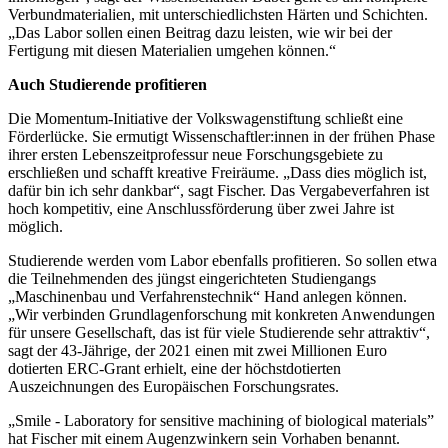
Verbundmaterialien, mit unterschiedlichsten Härten und Schichten.
„Das Labor sollen einen Beitrag dazu leisten, wie wir bei der
Fertigung mit diesen Materialien umgehen können.“
Auch Studierende profitieren
Die Momentum-Initiative der Volkswagenstiftung schließt eine
Förderlücke. Sie ermutigt Wissenschaftler:innen in der frühen Phase
ihrer ersten Lebenszeitprofessur neue Forschungsgebiete zu
erschließen und schafft kreative Freiräume. „Dass dies möglich ist,
dafür bin ich sehr dankbar“, sagt Fischer. Das Vergabeverfahren ist
hoch kompetitiv, eine Anschlussförderung über zwei Jahre ist
möglich.
Studierende werden vom Labor ebenfalls profitieren. So sollen etwa
die Teilnehmenden des jüngst eingerichteten Studiengangs
„Maschinenbau und Verfahrenstechnik“ Hand anlegen können.
„Wir verbinden Grundlagenforschung mit konkreten Anwendungen
für unsere Gesellschaft, das ist für viele Studierende sehr attraktiv“,
sagt der 43-Jährige, der 2021 einen mit zwei Millionen Euro
dotierten ERC-Grant erhielt, eine der höchstdotierten
Auszeichnungen des Europäischen Forschungsrates.
„Smile - Laboratory for sensitive machining of biological materials”
hat Fischer mit einem Augenzwinkern sein Vorhaben benannt.