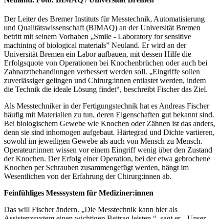
Der Leiter des Bremer Instituts für Messtechnik, Automatisierung
und Qualitätswissenschaft (BIMAQ) an der Universität Bremen
betritt mit seinem Vorhaben „Smile - Laboratory for sensitive
machining of biological materials” Neuland. Er wird an der
Universität Bremen ein Labor aufbauen, mit dessen Hilfe die
Erfolgsquote von Operationen bei Knochenbrüchen oder auch bei
Zahnarztbehandlungen verbessert werden soll. „Eingriffe sollen
zuverlässiger gelingen und Chirurg:innen entlastet werden, indem
die Technik die ideale Lösung findet“, beschreibt Fischer das Ziel.
Als Messtechniker in der Fertigungstechnik hat es Andreas Fischer
häufig mit Materialien zu tun, deren Eigenschaften gut bekannt sind.
Bei biologischem Gewebe wie Knochen oder Zähnen ist das anders,
denn sie sind inhomogen aufgebaut. Härtegrad und Dichte variieren,
sowohl im jeweiligen Gewebe als auch von Mensch zu Mensch.
Operateur:innen wissen vor einem Eingriff wenig über den Zustand
der Knochen. Der Erfolg einer Operation, bei der etwa gebrochene
Knochen per Schrauben zusammengefügt werden, hängt im
Wesentlichen von der Erfahrung der Chirurg:innen ab.
Feinfühliges Messsystem für Mediziner:innen
Das will Fischer ändern. „Die Messtechnik kann hier als
Assistenzsystem einen wichtigen Beitrag leisten,“, sagt er. „Unser