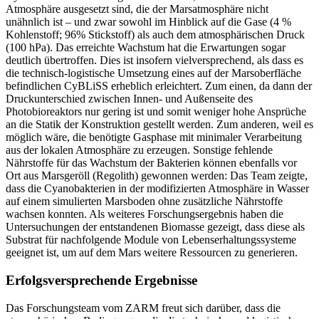
Atmosphäre ausgesetzt sind, die der Marsatmosphäre nicht
unähnlich ist – und zwar sowohl im Hinblick auf die Gase (4 %
Kohlenstoff; 96% Stickstoff) als auch dem atmosphärischen Druck
(100 hPa). Das erreichte Wachstum hat die Erwartungen sogar
deutlich übertroffen. Dies ist insofern vielversprechend, als dass es
die technisch-logistische Umsetzung eines auf der Marsoberfläche
befindlichen CyBLiSS erheblich erleichtert. Zum einen, da dann der
Druckunterschied zwischen Innen- und Außenseite des
Photobioreaktors nur gering ist und somit weniger hohe Ansprüche
an die Statik der Konstruktion gestellt werden. Zum anderen, weil es
möglich wäre, die benötigte Gasphase mit minimaler Verarbeitung
aus der lokalen Atmosphäre zu erzeugen. Sonstige fehlende
Nährstoffe für das Wachstum der Bakterien können ebenfalls vor
Ort aus Marsgeröll (Regolith) gewonnen werden: Das Team zeigte,
dass die Cyanobakterien in der modifizierten Atmosphäre in Wasser
auf einem simulierten Marsboden ohne zusätzliche Nährstoffe
wachsen konnten. Als weiteres Forschungsergebnis haben die
Untersuchungen der entstandenen Biomasse gezeigt, dass diese als
Substrat für nachfolgende Module von Lebenserhaltungssysteme
geeignet ist, um auf dem Mars weitere Ressourcen zu generieren.
Erfolgsversprechende Ergebnisse
Das Forschungsteam vom ZARM freut sich darüber, dass die