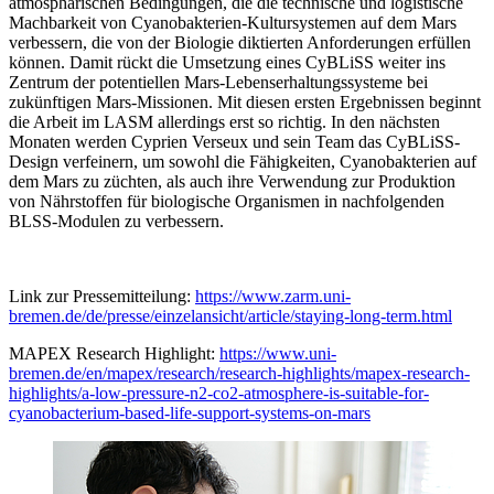
atmosphärischen Bedingungen, die die technische und logistische
Machbarkeit von Cyanobakterien-Kultursystemen auf dem Mars
verbessern, die von der Biologie diktierten Anforderungen erfüllen
können. Damit rückt die Umsetzung eines CyBLiSS weiter ins
Zentrum der potentiellen Mars-Lebenserhaltungssysteme bei
zukünftigen Mars-Missionen. Mit diesen ersten Ergebnissen beginnt
die Arbeit im LASM allerdings erst so richtig. In den nächsten
Monaten werden Cyprien Verseux und sein Team das CyBLiSS-
Design verfeinern, um sowohl die Fähigkeiten, Cyanobakterien auf
dem Mars zu züchten, als auch ihre Verwendung zur Produktion
von Nährstoffen für biologische Organismen in nachfolgenden
BLSS-Modulen zu verbessern.
Link zur Pressemitteilung:
https://www.zarm.uni-
bremen.de/de/presse/einzelansicht/article/staying-long-term.html
MAPEX Research Highlight:
https://www.uni-
bremen.de/en/mapex/research/research-highlights/mapex-research-
highlights/a-low-pressure-n2-co2-atmosphere-is-suitable-for-
cyanobacterium-based-life-support-systems-on-mars