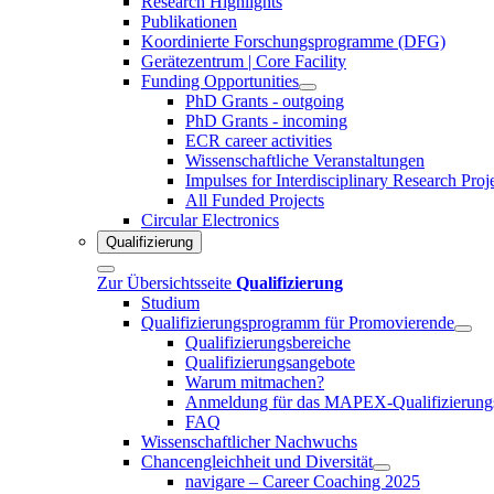
Research Highlights
Publikationen
Koordinierte Forschungsprogramme (DFG)
Gerätezentrum | Core Facility
Funding Opportunities
PhD Grants - outgoing
PhD Grants - incoming
ECR career activities
Wissenschaftliche Veranstaltungen
Impulses for Interdisciplinary Research Proj
All Funded Projects
Circular Electronics
Qualifizierung
Zur Übersichtsseite
Qualifizierung
Studium
Qualifizierungsprogramm für Promovierende
Qualifizierungsbereiche
Qualifizierungsangebote
Warum mitmachen?
Anmeldung für das MAPEX-Qualifizierung
FAQ
Wissenschaftlicher Nachwuchs
Chancengleichheit und Diversität
navigare – Career Coaching 2025