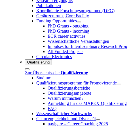
Research Highlights
Publikationen
Koordinierte Forschungsprogramme (DFG)
Gerätezentrum | Core Facility
Funding Opportunities
PhD Grants - outgoing
PhD Grants - incoming
ECR career activities
Wissenschaftliche Veranstaltungen
Impulses for Interdisciplinary Research Proj
All Funded Projects
Circular Electronics
Qualifizierung
Zur Übersichtsseite
Qualifizierung
Studium
Qualifizierungsprogramm für Promovierende
Qualifizierungsbereiche
Qualifizierungsangebote
Warum mitmachen?
Anmeldung für das MAPEX-Qualifizierung
FAQ
Wissenschaftlicher Nachwuchs
Chancengleichheit und Diversität
navigare – Career Coaching 2025