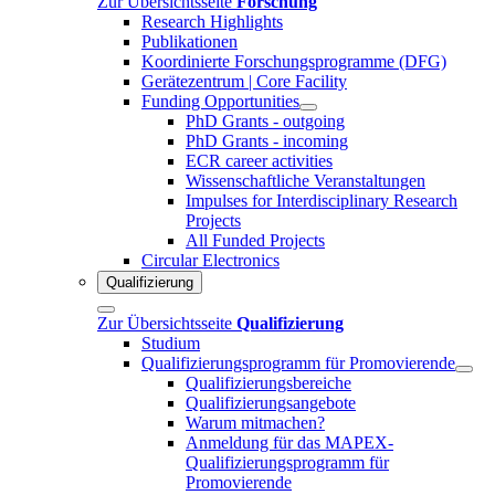
Zur Übersichtsseite
Forschung
Research Highlights
Publikationen
Koordinierte Forschungsprogramme (DFG)
Gerätezentrum | Core Facility
Funding Opportunities
PhD Grants - outgoing
PhD Grants - incoming
ECR career activities
Wissenschaftliche Veranstaltungen
Impulses for Interdisciplinary Research
Projects
All Funded Projects
Circular Electronics
Qualifizierung
Zur Übersichtsseite
Qualifizierung
Studium
Qualifizierungsprogramm für Promovierende
Qualifizierungsbereiche
Qualifizierungsangebote
Warum mitmachen?
Anmeldung für das MAPEX-
Qualifizierungsprogramm für
Promovierende