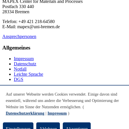
MAPEX Center for Materials and Processes
Postfach 330 440
28334 Bremen
Telefon: +49 421 218-64580
E-Mail: mapex@uni-bremen.de
Ansprechpersonen
Allgemeines
Impressum
Datenschutz
Notfall
Leichte Sprache
DGS
Social Media
Auf unserer Webseite werden Cookies verwendet. Einige davon sind
essentiell, während uns andere die Verbesserung und Optimierung der
Youtube
Instagram
Website im Sinne der Nutzenden ermöglichen. (
LinkedIn
Datenschutzerklärung
|
Impressum
)
Mastodon
© Universität Bremen 2026
Einstellungen
Ablehnen
Akzeptieren