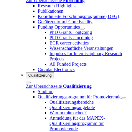
Zur Übersichtsseite
Forschung
Research Highlights
Publikationen
Koordinierte Forschungsprogramme (DFG)
Gerätezentrum | Core Facility
Funding Opportunities
PhD Grants - outgoing
PhD Grants - incoming
ECR career activities
Wissenschaftliche Veranstaltungen
Impulses for Interdisciplinary Research
Projects
All Funded Projects
Circular Electronics
Qualifizierung
Zur Übersichtsseite
Qualifizierung
Studium
Qualifizierungsprogramm für Promovierende
Qualifizierungsbereiche
Qualifizierungsangebote
Warum mitmachen?
Anmeldung für das MAPEX-
Qualifizierungsprogramm für
Promovierende