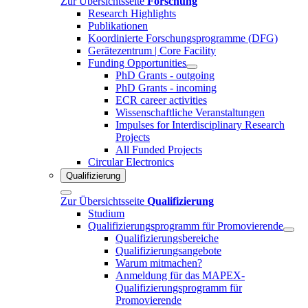
Zur Übersichtsseite
Forschung
Research Highlights
Publikationen
Koordinierte Forschungsprogramme (DFG)
Gerätezentrum | Core Facility
Funding Opportunities
PhD Grants - outgoing
PhD Grants - incoming
ECR career activities
Wissenschaftliche Veranstaltungen
Impulses for Interdisciplinary Research
Projects
All Funded Projects
Circular Electronics
Qualifizierung
Zur Übersichtsseite
Qualifizierung
Studium
Qualifizierungsprogramm für Promovierende
Qualifizierungsbereiche
Qualifizierungsangebote
Warum mitmachen?
Anmeldung für das MAPEX-
Qualifizierungsprogramm für
Promovierende