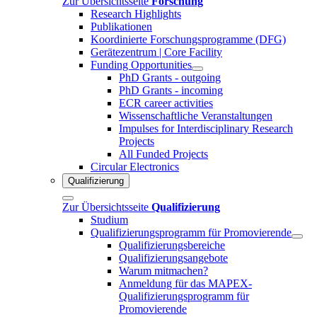
Zur Übersichtsseite
Forschung
Research Highlights
Publikationen
Koordinierte Forschungsprogramme (DFG)
Gerätezentrum | Core Facility
Funding Opportunities
PhD Grants - outgoing
PhD Grants - incoming
ECR career activities
Wissenschaftliche Veranstaltungen
Impulses for Interdisciplinary Research
Projects
All Funded Projects
Circular Electronics
Qualifizierung
Zur Übersichtsseite
Qualifizierung
Studium
Qualifizierungsprogramm für Promovierende
Qualifizierungsbereiche
Qualifizierungsangebote
Warum mitmachen?
Anmeldung für das MAPEX-
Qualifizierungsprogramm für
Promovierende