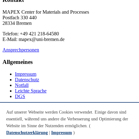
MAPEX Center for Materials and Processes
Postfach 330 440
28334 Bremen
Telefon: +49 421 218-64580
E-Mail: mapex@uni-bremen.de
Ansprechpersonen
Allgemeines
Impressum
Datenschutz
Notfall
Leichte Sprache
DGS
Social Media
Auf unserer Webseite werden Cookies verwendet. Einige davon sind
essentiell, während uns andere die Verbesserung und Optimierung der
Youtube
Instagram
Website im Sinne der Nutzenden ermöglichen. (
LinkedIn
Datenschutzerklärung
|
Impressum
)
Mastodon