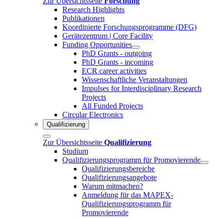
Zur Übersichtsseite
Forschung
Research Highlights
Publikationen
Koordinierte Forschungsprogramme (DFG)
Gerätezentrum | Core Facility
Funding Opportunities
PhD Grants - outgoing
PhD Grants - incoming
ECR career activities
Wissenschaftliche Veranstaltungen
Impulses for Interdisciplinary Research
Projects
All Funded Projects
Circular Electronics
Qualifizierung
Zur Übersichtsseite
Qualifizierung
Studium
Qualifizierungsprogramm für Promovierende
Qualifizierungsbereiche
Qualifizierungsangebote
Warum mitmachen?
Anmeldung für das MAPEX-
Qualifizierungsprogramm für
Promovierende