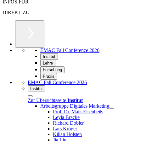
INFOS FÜR
DIREKT ZU
EMAC Fall Conference 2026
Institut
Lehre
Forschung
Praxis
EMAC Fall Conference 2026
Institut
Zur Übersichtsseite
Institut
Arbeitsgruppe Digitales Marketing
Prof. Dr. Maik Eisenbeiß
Leyla Bracke
Richard Dobler
Lars Kröger
Kilian Holsten
Jia Liu