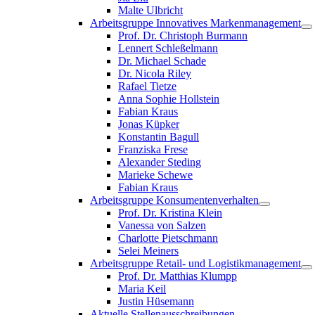
Malte Ulbricht
Arbeitsgruppe Innovatives Markenmanagement
Prof. Dr. Christoph Burmann
Lennert Schleßelmann
Dr. Michael Schade
Dr. Nicola Riley
Rafael Tietze
Anna Sophie Hollstein
Fabian Kraus
Jonas Küpker
Konstantin Bagull
Franziska Frese
Alexander Steding
Marieke Schewe
Fabian Kraus
Arbeitsgruppe Konsumentenverhalten
Prof. Dr. Kristina Klein
Vanessa von Salzen
Charlotte Pietschmann
Selei Meiners
Arbeitsgruppe Retail- und Logistikmanagement
Prof. Dr. Matthias Klumpp
Maria Keil
Justin Hüsemann
Aktuelle Stellenausschreibungen