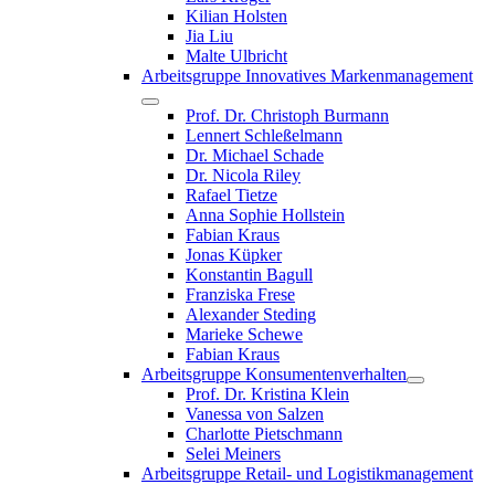
Kilian Holsten
Jia Liu
Malte Ulbricht
Arbeitsgruppe Innovatives Markenmanagement
Prof. Dr. Christoph Burmann
Lennert Schleßelmann
Dr. Michael Schade
Dr. Nicola Riley
Rafael Tietze
Anna Sophie Hollstein
Fabian Kraus
Jonas Küpker
Konstantin Bagull
Franziska Frese
Alexander Steding
Marieke Schewe
Fabian Kraus
Arbeitsgruppe Konsumentenverhalten
Prof. Dr. Kristina Klein
Vanessa von Salzen
Charlotte Pietschmann
Selei Meiners
Arbeitsgruppe Retail- und Logistikmanagement