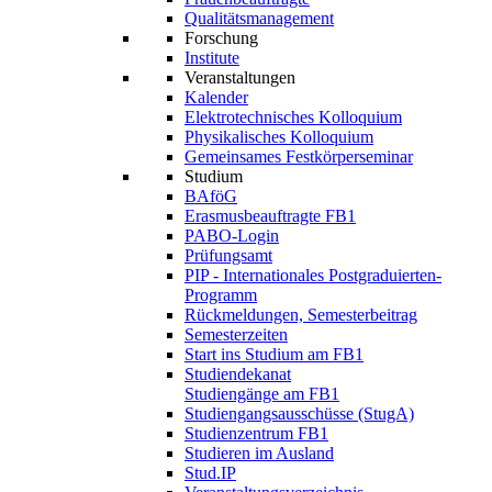
Qualitätsmanagement
Forschung
Institute
Veranstaltungen
Kalender
Elektrotechnisches Kolloquium
Physikalisches Kolloquium
Gemeinsames Festkörperseminar
Studium
BAföG
Erasmusbeauftragte FB1
PABO-Login
Prüfungsamt
PIP - Internationales Postgraduierten-
Programm
Rückmeldungen, Semesterbeitrag
Semesterzeiten
Start ins Studium am FB1
Studiendekanat
Studiengänge am FB1
Studiengangsausschüsse (StugA)
Studienzentrum FB1
Studieren im Ausland
Stud.IP