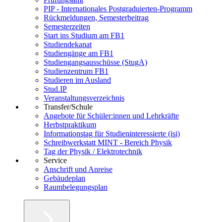
PIP - Internationales Postgraduierten-Programm
Rückmeldungen, Semesterbeitrag
Semesterzeiten
Start ins Studium am FB1
Studiendekanat
Studiengänge am FB1
Studiengangsausschüsse (StugA)
Studienzentrum FB1
Studieren im Ausland
Stud.IP
Veranstaltungsverzeichnis
Transfer/Schule
Angebote für Schüler:innen und Lehrkräfte
Herbstpraktikum
Informationstag für Studieninteressierte (isi)
Schreibwerkstatt MINT - Bereich Physik
Tag der Physik / Elektrotechnik
Service
Anschrift und Anreise
Gebäudeplan
Raumbelegungsplan