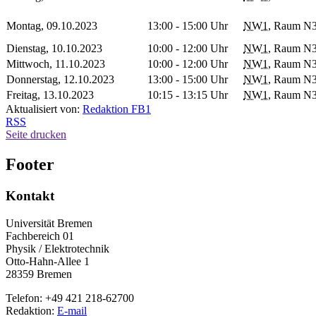
Montag, 09.10.2023
13:00 - 15:00 Uhr
NW1
, Raum N
Dienstag, 10.10.2023
10:00 - 12:00 Uhr
NW1
, Raum N
Mittwoch, 11.10.2023
10:00 - 12:00 Uhr
NW1
, Raum N
Donnerstag, 12.10.2023
13:00 - 15:00 Uhr
NW1
, Raum N
Freitag, 13.10.2023
10:15 - 13:15 Uhr
NW1
, Raum N
Aktualisiert von:
Redaktion FB1
RSS
Seite drucken
Footer
Kontakt
Universität Bremen
Fachbereich 01
Physik / Elektrotechnik
Otto-Hahn-Allee 1
28359 Bremen
Telefon: +49 421 218-62700
Redaktion:
E-mail