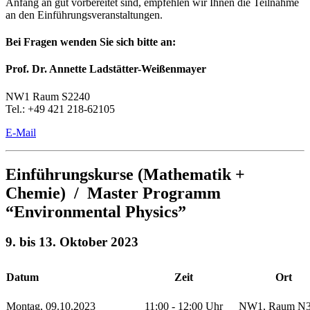
Anfang an gut vorbereitet sind, empfehlen wir Ihnen die Teilnahme
an den Einführungsveranstaltungen.
Bei Fragen wenden Sie sich bitte an:
Prof. Dr. Annette Ladstätter-Weißenmayer
NW1 Raum S2240
Tel.: +49 421 218-62105
E-Mail
Einführungskurse (Mathematik +
Chemie) / Master Programm
“Environmental Physics”
9. bis 13. Oktober 2023
Datum
Zeit
Ort
Montag, 09.10.2023
11:00 - 12:00 Uhr
NW1
, Raum N