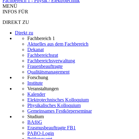
Fachbereich 1 - Physik / Elektrotechnik
MENÜ
INFOS FÜR
DIREKT ZU
Direkt zu
Fachbereich 1
Aktuelles aus dem Fachbereich
Dekanat
Fachbereichsrat
Fachbereichsverwaltung
Frauenbeauftragte
Qualitätsmanagement
Forschung
Institute
Veranstaltungen
Kalender
Elektrotechnisches Kolloquium
Physikalisches Kolloquium
Gemeinsames Festkörperseminar
Studium
BAföG
Erasmusbeauftragte FB1
PABO-Login
Prüfungsamt