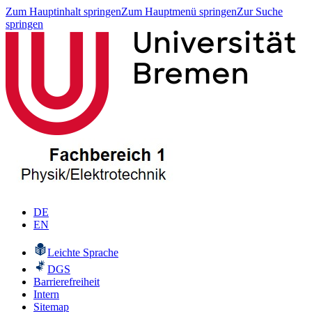
Zum Hauptinhalt springen
Zum Hauptmenü springen
Zur Suche
springen
DE
EN
Leichte Sprache
DGS
Barrierefreiheit
Intern
Sitemap