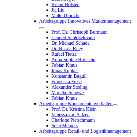
Kilian Holsten
Jia Liu
Malte Ulbricht
Arbeitsgruppe Innovatives Markenmanagement
Prof. Dr. Christoph Burmann
Lennert Schleßelmann
Dr. Michael Schade
Dr. Nicola Riley
Rafael Tietze
Anna Sophie Hollstein
Fabian Kraus
Jonas Küpker
Konstantin Bagull
Franziska Frese
Alexander Steding
Marieke Schewe
Fabian Kraus
Arbeitsgruppe Konsumentenverhalten
Prof. Dr. Kristina Klein
Vanessa von Salzen
Charlotte Pietschmann
Selei Meiners
Arbeitsgruppe Retail- und Logistikmanagement