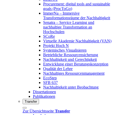
Procurement: digital tools and sustainable
goals (ProcToGo)
ImmerNa – Immersive
Transformationsräume der Nachhaltigkeit
Senatra – Service Learning und
nachhaltige Transformation an
Hochschulen
SCoRe
Virtuelle Akademie Nachhaltigkeit (VAN)
Projekt Hoch N
Systemisches Visualisieren
Betriebliche Ressourcensicherung
Nachhaltigkeit und Gerechtigkeit
Entwicklung einer Beratungskonzeption
Qualität der Lehre
Nachhaltiges Ressourcenmanagement
EcoStep
SFB 637
Nachhaltigkeit unter Beobachtung
Dissertationen
Publikationen
Transfer
Zur Übersichtsseite
Transfer