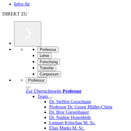
Infos für
DIREKT ZU
Professur
Lehre
Forschung
Transfer
Conposium
Professur
Zur Übersichtsseite
Professur
Team
Dr. Steffen Groschupp
Professor Dr. Georg Müller-Christ
Dr. Bror Giesenbauer
Dr. Nadine Husenbeth
Lennart Kötschau M. Sc.
Elias Marks M. Sc.