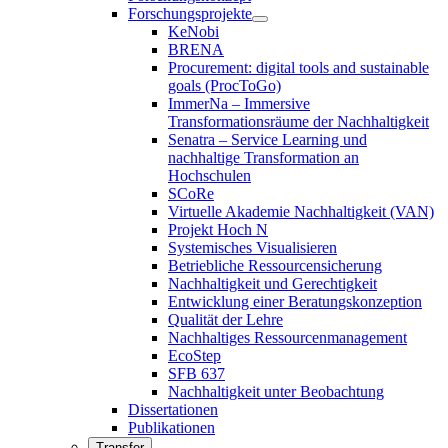
Forschungsprojekte
KeNobi
BRENA
Procurement: digital tools and sustainable
goals (ProcToGo)
ImmerNa – Immersive
Transformationsräume der Nachhaltigkeit
Senatra – Service Learning und
nachhaltige Transformation an
Hochschulen
SCoRe
Virtuelle Akademie Nachhaltigkeit (VAN)
Projekt Hoch N
Systemisches Visualisieren
Betriebliche Ressourcensicherung
Nachhaltigkeit und Gerechtigkeit
Entwicklung einer Beratungskonzeption
Qualität der Lehre
Nachhaltiges Ressourcenmanagement
EcoStep
SFB 637
Nachhaltigkeit unter Beobachtung
Dissertationen
Publikationen
Transfer