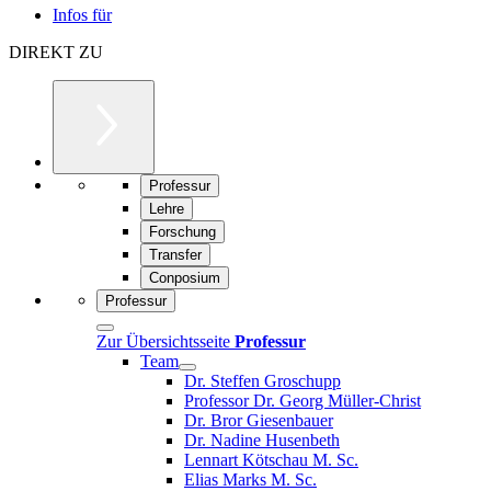
Infos für
DIREKT ZU
Professur
Lehre
Forschung
Transfer
Conposium
Professur
Zur Übersichtsseite
Professur
Team
Dr. Steffen Groschupp
Professor Dr. Georg Müller-Christ
Dr. Bror Giesenbauer
Dr. Nadine Husenbeth
Lennart Kötschau M. Sc.
Elias Marks M. Sc.