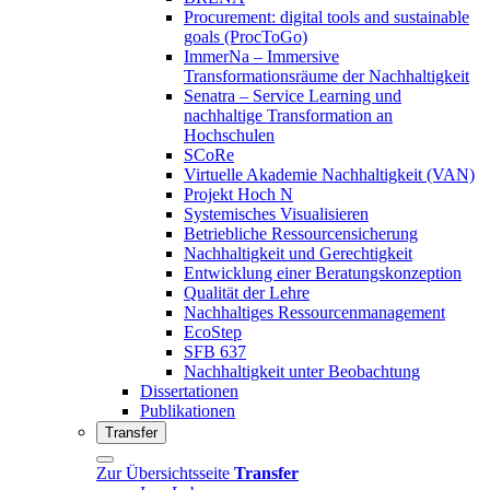
Procurement: digital tools and sustainable
goals (ProcToGo)
ImmerNa – Immersive
Transformationsräume der Nachhaltigkeit
Senatra – Service Learning und
nachhaltige Transformation an
Hochschulen
SCoRe
Virtuelle Akademie Nachhaltigkeit (VAN)
Projekt Hoch N
Systemisches Visualisieren
Betriebliche Ressourcensicherung
Nachhaltigkeit und Gerechtigkeit
Entwicklung einer Beratungskonzeption
Qualität der Lehre
Nachhaltiges Ressourcenmanagement
EcoStep
SFB 637
Nachhaltigkeit unter Beobachtung
Dissertationen
Publikationen
Transfer
Zur Übersichtsseite
Transfer