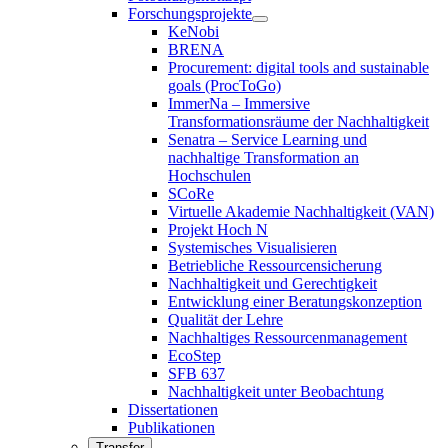
Forschungsprojekte
KeNobi
BRENA
Procurement: digital tools and sustainable
goals (ProcToGo)
ImmerNa – Immersive
Transformationsräume der Nachhaltigkeit
Senatra – Service Learning und
nachhaltige Transformation an
Hochschulen
SCoRe
Virtuelle Akademie Nachhaltigkeit (VAN)
Projekt Hoch N
Systemisches Visualisieren
Betriebliche Ressourcensicherung
Nachhaltigkeit und Gerechtigkeit
Entwicklung einer Beratungskonzeption
Qualität der Lehre
Nachhaltiges Ressourcenmanagement
EcoStep
SFB 637
Nachhaltigkeit unter Beobachtung
Dissertationen
Publikationen
Transfer